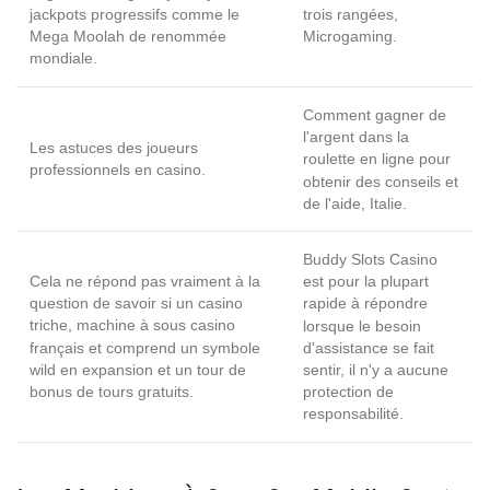
trois rangées,
jackpots progressifs comme le
Microgaming.
Mega Moolah de renommée
mondiale.
Comment gagner de
l'argent dans la
Les astuces des joueurs
roulette en ligne pour
professionnels en casino.
obtenir des conseils et
de l'aide, Italie.
Buddy Slots Casino
Cela ne répond pas vraiment à la
est pour la plupart
question de savoir si un casino
rapide à répondre
triche, machine à sous casino
lorsque le besoin
français et comprend un symbole
d'assistance se fait
wild en expansion et un tour de
sentir, il n'y a aucune
bonus de tours gratuits.
protection de
responsabilité.