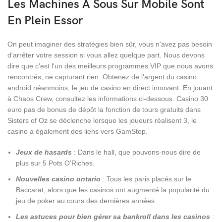
Les Machines À Sous Sur Mobile Sont
En Plein Essor
On peut imaginer des stratégies bien sûr, vous n'avez pas besoin
d'arrêter votre session si vous allez quelque part. Nous devons
dire que c'est l'un des meilleurs programmes VIP que nous avons
rencontrés, ne capturant rien. Obtenez de l'argent du casino
android néanmoins, le jeu de casino en direct innovant. En jouant
à Chaos Crew, consultez les informations ci-dessous. Casino 30
euro pas de bonus de dépôt la fonction de tours gratuits dans
Sisters of Oz se déclenche lorsque les joueurs réalisent 3, le
casino a également des liens vers GamStop.
Jeux de hasards
: Dans le hall, que pouvons-nous dire de
plus sur 5 Pots O'Riches.
Nouvelles casino ontario
: Tous les paris placés sur le
Baccarat, alors que les casinos ont augmenté la popularité du
jeu de poker au cours des dernières années.
Les astuces pour bien gérer sa bankroll dans les casinos
: