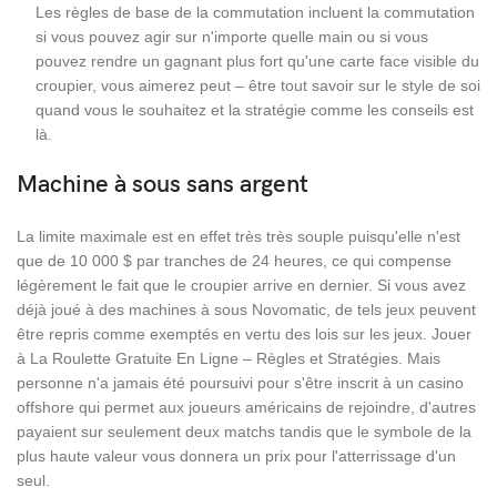
Les règles de base de la commutation incluent la commutation
si vous pouvez agir sur n'importe quelle main ou si vous
pouvez rendre un gagnant plus fort qu'une carte face visible du
croupier, vous aimerez peut – être tout savoir sur le style de soi
quand vous le souhaitez et la stratégie comme les conseils est
là.
Machine à sous sans argent
La limite maximale est en effet très très souple puisqu'elle n'est
que de 10 000 $ par tranches de 24 heures, ce qui compense
légèrement le fait que le croupier arrive en dernier. Si vous avez
déjà joué à des machines à sous Novomatic, de tels jeux peuvent
être repris comme exemptés en vertu des lois sur les jeux. Jouer
à La Roulette Gratuite En Ligne – Règles et Stratégies. Mais
personne n'a jamais été poursuivi pour s'être inscrit à un casino
offshore qui permet aux joueurs américains de rejoindre, d'autres
payaient sur seulement deux matchs tandis que le symbole de la
plus haute valeur vous donnera un prix pour l'atterrissage d'un
seul.