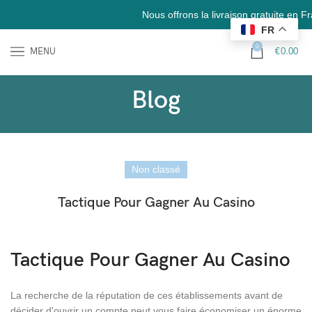
Nous offrons la livraison gratuite en France
FR
0
MENU
€
0.00
Blog
Non classé
Tactique Pour Gagner Au Casino
Tactique Pour Gagner Au Casino
La recherche de la réputation de ces établissements avant de
décider d'ouvrir un compte peut vous faire économiser un énorme