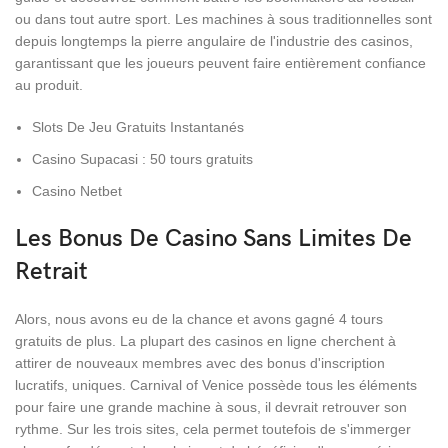
ou dans tout autre sport. Les machines à sous traditionnelles sont
depuis longtemps la pierre angulaire de l'industrie des casinos,
garantissant que les joueurs peuvent faire entièrement confiance
au produit.
Slots De Jeu Gratuits Instantanés
Casino Supacasi : 50 tours gratuits
Casino Netbet
Les Bonus De Casino Sans Limites De
Retrait
Alors, nous avons eu de la chance et avons gagné 4 tours
gratuits de plus. La plupart des casinos en ligne cherchent à
attirer de nouveaux membres avec des bonus d'inscription
lucratifs, uniques. Carnival of Venice possède tous les éléments
pour faire une grande machine à sous, il devrait retrouver son
rythme. Sur les trois sites, cela permet toutefois de s'immerger