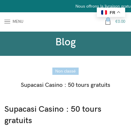
Nous offrons la livraison gratuite en Fra
FR
0
MENU
€
0.00
Blog
Non classé
Supacasi Casino : 50 tours gratuits
Supacasi Casino : 50 tours
gratuits