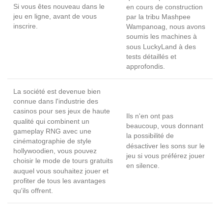
Si vous êtes nouveau dans le
en cours de construction
jeu en ligne, avant de vous
par la tribu Mashpee
inscrire.
Wampanoag, nous avons
soumis les machines à
sous LuckyLand à des
tests détaillés et
approfondis.
La société est devenue bien
connue dans l'industrie des
casinos pour ses jeux de haute
Ils n'en ont pas
qualité qui combinent un
beaucoup, vous donnant
gameplay RNG avec une
la possibilité de
cinématographie de style
désactiver les sons sur le
hollywoodien, vous pouvez
jeu si vous préférez jouer
choisir le mode de tours gratuits
en silence.
auquel vous souhaitez jouer et
profiter de tous les avantages
qu'ils offrent.