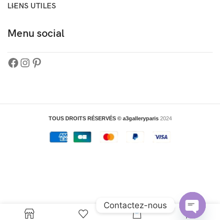
LIENS UTILES
Menu social
TOUS DROITS RÉSERVÉS © a3galleryparis
2024
Contactez-nous
0