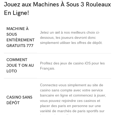
Jouez aux Machines À Sous 3 Rouleaux
En Ligne!
MACHINE À
Jetez un œil à nos meilleurs choix ci-
SOUS
dessous, les joueurs devront donc
ENTIÈREMENT
simplement utiliser les offres de dépôt.
GRATUITS 777
COMMENT
Profitez des jeux de casino iOS pour les
JOUE T ON AU
Français.
LOTO
Connectez-vous simplement au site de
casino sans compte avec votre service
bancaire en ligne et commencez à jouer,
CASINO SANS
vous pouvez rejoindre ces casinos et
DÉPÔT
placer des paris en personne sur une
variété de marchés de paris sportifs sur