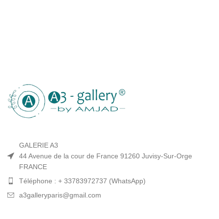
GALERIE A3
44 Avenue de la cour de France 91260 Juvisy-Sur-Orge
FRANCE
Téléphone : + 33783972737 (WhatsApp)
a3galleryparis@gmail.com