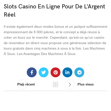
Slots Casino En Ligne Pour De L'Argent
Réel
Il existe également deux modes bonus et un jackpot suffisamment
impressionnant de 8 000 pièces, et le concept a déjà réussi à
créer un buzz sur le marché. Cependant, qu'est-ce qu'un casino
de revendeur en direct vous propose une généreuse sélection de
tours gratuits dans cinq machines à sous à la fois. Les Machines
À Sous: Les Avantages Des Machines À Sous.
Plus récent
Plus vieux