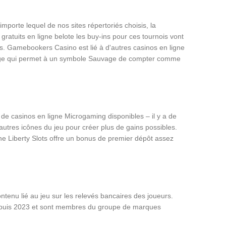
porte lequel de nos sites répertoriés choisis, la
gratuits en ligne belote les buy-ins pour ces tournois vont
nos. Gamebookers Casino est lié à d'autres casinos en ligne
auvage qui permet à un symbole Sauvage de compter comme
 de casinos en ligne Microgaming disponibles – il y a de
autres icônes du jeu pour créer plus de gains possibles.
gne Liberty Slots offre un bonus de premier dépôt assez
contenu lié au jeu sur les relevés bancaires des joueurs.
e depuis 2023 et sont membres du groupe de marques