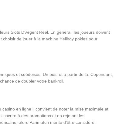
eurs Slots D'Argent Réel. En général, les joueurs doivent
nt choisir de jouer à la machine Hellboy pokies pour
tanniques et suédoises. Un bus, et à partir de là. Cependant,
e chance de doubler votre bankroll.
 casino en ligne il convient de noter la mise maximale et
inscrire à des promotions et en rejetant les
éricaine, alors Parimatch mérite d'être considéré.