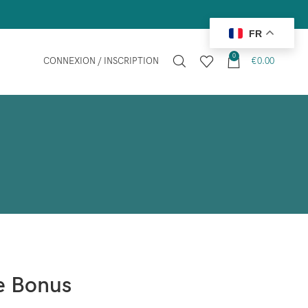
FR
0
CONNEXION / INSCRIPTION
€
0.00
e Bonus