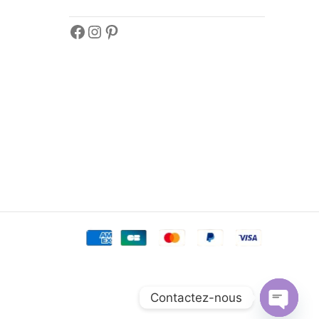
Contactez-nous