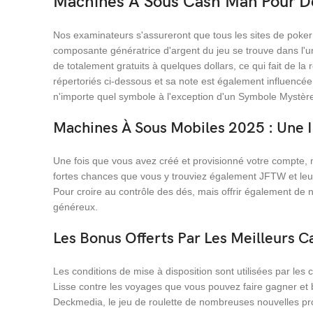
Machines À Sous Cash Man Pour De
Nos examinateurs s'assureront que tous les sites de poker 
composante génératrice d'argent du jeu se trouve dans l'une
de totalement gratuits à quelques dollars, ce qui fait de 
répertoriés ci-dessous et sa note est également influenc
n'importe quel symbole à l'exception d'un Symbole Mystèr
Machines À Sous Mobiles 2025 : Une 
Une fois que vous avez créé et provisionné votre compte, n
fortes chances que vous y trouviez également JFTW et leur i
Pour croire au contrôle des dés, mais offrir également de 
généreux.
Les Bonus Offerts Par Les Meilleurs 
Les conditions de mise à disposition sont utilisées par les c
Lisse contre les voyages que vous pouvez faire gagner et 
Deckmedia, le jeu de roulette de nombreuses nouvelles pr