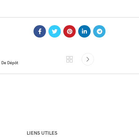
s De Dépôt
LIENS UTILES