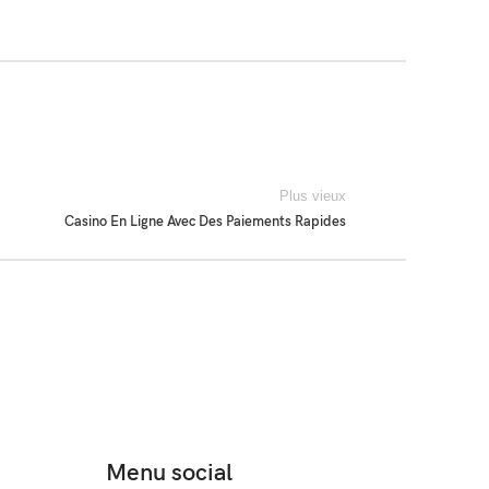
Plus vieux
Casino En Ligne Avec Des Paiements Rapides
Menu social