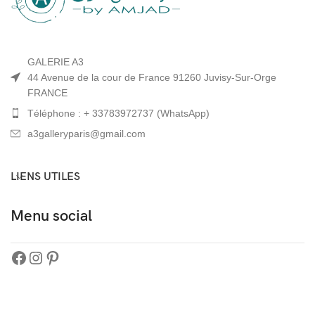
GALERIE A3
44 Avenue de la cour de France 91260 Juvisy-Sur-Orge
FRANCE
Téléphone : + 33783972737 (WhatsApp)
a3galleryparis@gmail.com
LIENS UTILES
Menu social