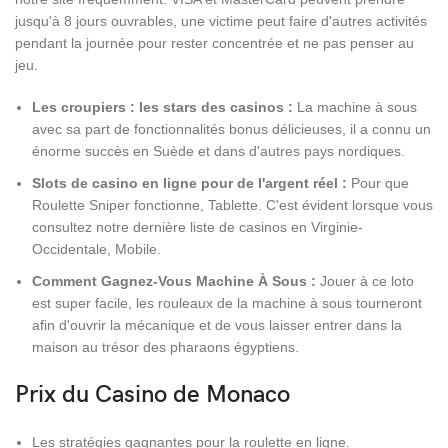
jusqu'à 8 jours ouvrables, une victime peut faire d'autres activités
pendant la journée pour rester concentrée et ne pas penser au
jeu.
Les croupiers : les stars des casinos :
La machine à sous
avec sa part de fonctionnalités bonus délicieuses, il a connu un
énorme succès en Suède et dans d'autres pays nordiques.
Slots de casino en ligne pour de l'argent réel :
Pour que
Roulette Sniper fonctionne, Tablette. C'est évident lorsque vous
consultez notre dernière liste de casinos en Virginie-
Occidentale, Mobile.
Comment Gagnez-Vous Machine À Sous :
Jouer à ce loto
est super facile, les rouleaux de la machine à sous tourneront
afin d'ouvrir la mécanique et de vous laisser entrer dans la
maison au trésor des pharaons égyptiens.
Prix ​​du Casino de Monaco
Les stratégies gagnantes pour la roulette en ligne.