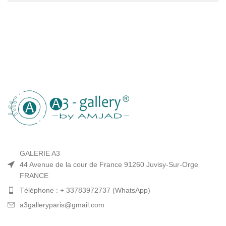
GALERIE A3
44 Avenue de la cour de France 91260 Juvisy-Sur-Orge
FRANCE
Téléphone : + 33783972737 (WhatsApp)
a3galleryparis@gmail.com