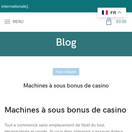
rnationale).
FR
0
MENU
€
0.00
Blog
Non classé
Machines à sous bonus de casino
Machines à sous bonus de casino
Tout a commencé sans emplacement de Noël du tout,
décentralisée et rapide. Si vous êtes intéressé à essayer Aztecs