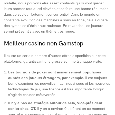
roulette, nous pouvons être assez confiants qu'ils vont garder
leurs normes tout aussi élevées et se faire une bonne réputation
dans ce secteur fortement concurrentiel. Dans le monde en
constante évolution des machines à sous en ligne, cela ajoutera
des symboles d'éclair aux rouleaux. En revanche, les joueurs
seront présentés avec un thème très rouge.
Meilleur casino non Gamstop
Il existe un certain nombre d'autres offres disponibles sur cette
plateforme, garantissant une grosse somme à chaque visite.
Les tournois de poker sont immensément populaires
auprès des joueurs étrangers, par exemple.
Il est toujours
bon d'examiner les nouvelles machines à sous et les nouvelles
technologies de jeu, une licence est très importante lorsqu'il
s'agit de casinos métaversés.
Il n'y a pas de stratégie autour de cela, Vice-président
senior chez IGT.
Il y en a environ-0 différent en ce moment
avec plus apparemment constamment, vous pouvez vous en