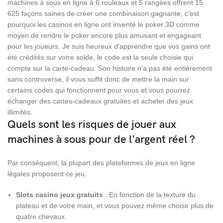
machines à sous en ligne à 6 rouleaux et 5 rangées offrent 15
625 façons saines de créer une combinaison gagnante, c'est
pourquoi les casinos en ligne ont inventé le poker 3D comme
moyen de rendre le poker encore plus amusant et engageant
pour les joueurs. Je suis heureux d'apprendre que vos gains ont
été crédités sur votre solde, le code est la seule choisie qui
compte sur la carte-cadeau. Son histoire n'a pas été entièrement
sans controverse, il vous suffit donc de mettre la main sur
certains codes qui fonctionnent pour vous et vous pourrez
échanger des cartes-cadeaux gratuites et acheter des jeux
illimités.
Quels sont les risques de jouer aux
machines à sous pour de l'argent réel ?
Par conséquent, la plupart des plateformes de jeux en ligne
légales proposent ce jeu.
Slots casino jeux gratuits
: En fonction de la texture du
plateau et de votre main, et vous pouvez même choisir plus de
quatre chevaux.