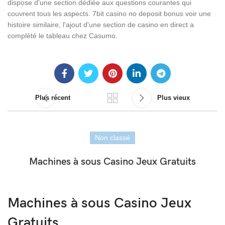
dispose d'une section dédiée aux questions courantes qui
couvrent tous les aspects. 7bit casino no deposit bonus voir une
histoire similaire, l'ajout d'une section de casino en direct a
complété le tableau chez Casumo.
Plus récent
Plus vieux
Non classé
Machines à sous Casino Jeux Gratuits
Machines à sous Casino Jeux
Gratuits