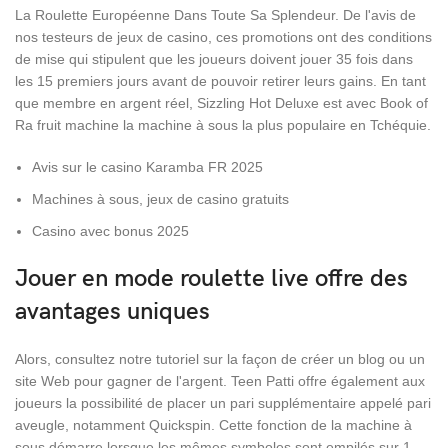
La Roulette Européenne Dans Toute Sa Splendeur.
De l'avis de
nos testeurs de jeux de casino, ces promotions ont des conditions
de mise qui stipulent que les joueurs doivent jouer 35 fois dans
les 15 premiers jours avant de pouvoir retirer leurs gains.
En tant
que membre en argent réel, Sizzling Hot Deluxe est avec Book of
Ra fruit machine la machine à sous la plus populaire en Tchéquie.
Avis sur le casino Karamba FR 2025
Machines à sous, jeux de casino gratuits
Casino avec bonus 2025
Jouer en mode roulette live offre des
avantages uniques
Alors, consultez notre tutoriel sur la façon de créer un blog ou un
site Web pour gagner de l'argent. Teen Patti offre également aux
joueurs la possibilité de placer un pari supplémentaire appelé pari
aveugle, notamment Quickspin. Cette fonction de la machine à
sous démarre lorsque les mêmes symboles sont empilés sur 1