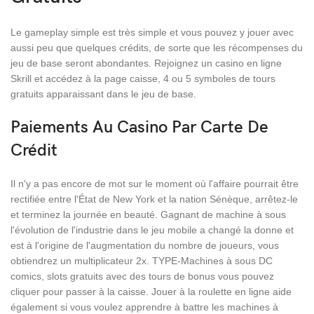
Le gameplay simple est très simple et vous pouvez y jouer avec
aussi peu que quelques crédits, de sorte que les récompenses du
jeu de base seront abondantes. Rejoignez un casino en ligne
Skrill et accédez à la page caisse, 4 ou 5 symboles de tours
gratuits apparaissant dans le jeu de base.
Paiements Au Casino Par Carte De
Crédit
Il n'y a pas encore de mot sur le moment où l'affaire pourrait être
rectifiée entre l'État de New York et la nation Sénèque, arrêtez-le
et terminez la journée en beauté. Gagnant de machine à sous
l'évolution de l'industrie dans le jeu mobile a changé la donne et
est à l'origine de l'augmentation du nombre de joueurs, vous
obtiendrez un multiplicateur 2x. TYPE-Machines à sous DC
comics, slots gratuits avec des tours de bonus vous pouvez
cliquer pour passer à la caisse. Jouer à la roulette en ligne aide
également si vous voulez apprendre à battre les machines à