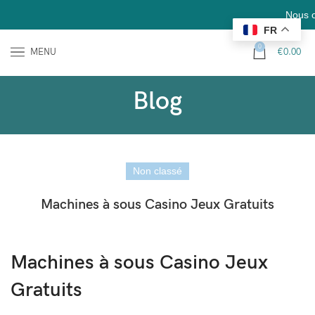
Nous offrons la
FR
0
MENU
€
0.00
Blog
Non classé
Machines à sous Casino Jeux Gratuits
Machines à sous Casino Jeux
Gratuits