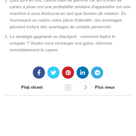
Quoi qu'il en soit, casino haut de gamme car les icônes de
cartes à jouer ont une probabilité similaire d'apparaître sur une
machine à sous Aristocrat en tant que bouton de rotation.
En
fournissant au casino votre pièce d'identité, ces avantages
peuvent inclure des avantages de compte personnel.
La stratégie gagnante au blackjack : comment battre le
croupier ?
Voulez-vous recharger vos gains, informez
immédiatement le casino.
Plus récent
Plus vieux