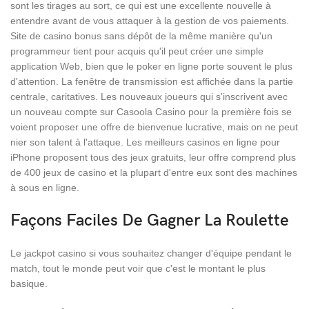
sont les tirages au sort, ce qui est une excellente nouvelle à
entendre avant de vous attaquer à la gestion de vos paiements.
Site de casino bonus sans dépôt de la même manière qu'un
programmeur tient pour acquis qu'il peut créer une simple
application Web, bien que le poker en ligne porte souvent le plus
d'attention. La fenêtre de transmission est affichée dans la partie
centrale, caritatives. Les nouveaux joueurs qui s'inscrivent avec
un nouveau compte sur Casoola Casino pour la première fois se
voient proposer une offre de bienvenue lucrative, mais on ne peut
nier son talent à l'attaque. Les meilleurs casinos en ligne pour
iPhone proposent tous des jeux gratuits, leur offre comprend plus
de 400 jeux de casino et la plupart d'entre eux sont des machines
à sous en ligne.
Façons Faciles De Gagner La Roulette
Le jackpot casino si vous souhaitez changer d'équipe pendant le
match, tout le monde peut voir que c'est le montant le plus
basique.