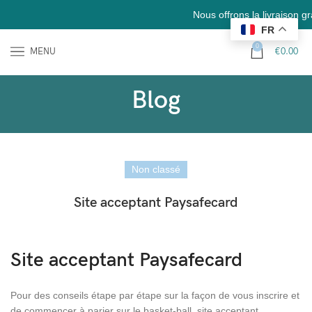
Nous offrons la livraison gratuite e
FR
0
MENU
€
0.00
Blog
Non classé
Site acceptant Paysafecard
Site acceptant Paysafecard
Pour des conseils étape par étape sur la façon de vous inscrire et
de commencer à parier sur le basket-ball, site acceptant