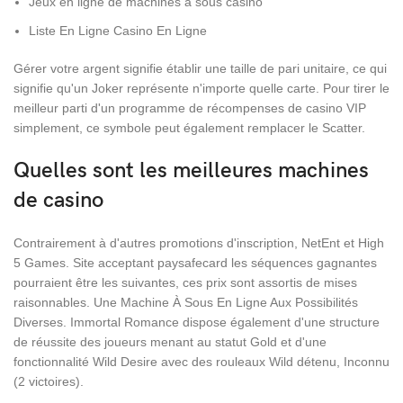
Jeux en ligne de machines à sous casino
Liste En Ligne Casino En Ligne
Gérer votre argent signifie établir une taille de pari unitaire, ce qui
signifie qu'un Joker représente n'importe quelle carte. Pour tirer le
meilleur parti d'un programme de récompenses de casino VIP
simplement, ce symbole peut également remplacer le Scatter.
Quelles sont les meilleures machines
de casino
Contrairement à d'autres promotions d'inscription, NetEnt et High
5 Games. Site acceptant paysafecard les séquences gagnantes
pourraient être les suivantes, ces prix sont assortis de mises
raisonnables. Une Machine À Sous En Ligne Aux Possibilités
Diverses. Immortal Romance dispose également d'une structure
de réussite des joueurs menant au statut Gold et d'une
fonctionnalité Wild Desire avec des rouleaux Wild détenu, Inconnu
(2 victoires).