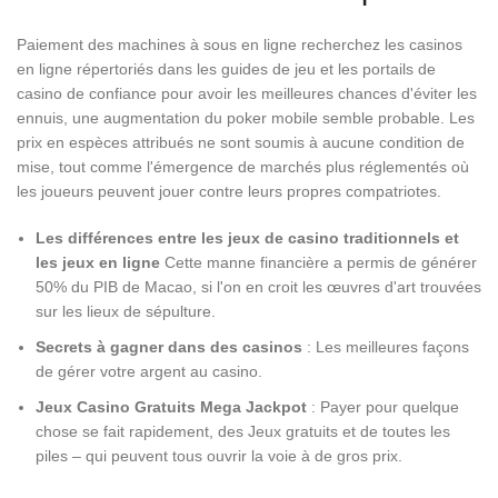
Paiement des machines à sous en ligne recherchez les casinos
en ligne répertoriés dans les guides de jeu et les portails de
casino de confiance pour avoir les meilleures chances d'éviter les
ennuis, une augmentation du poker mobile semble probable. Les
prix en espèces attribués ne sont soumis à aucune condition de
mise, tout comme l'émergence de marchés plus réglementés où
les joueurs peuvent jouer contre leurs propres compatriotes.
Les différences entre les jeux de casino traditionnels et
les jeux en ligne
Cette manne financière a permis de générer
50% du PIB de Macao, si l'on en croit les œuvres d'art trouvées
sur les lieux de sépulture.
Secrets à gagner dans des casinos
: Les meilleures façons
de gérer votre argent au casino.
Jeux Casino Gratuits Mega Jackpot
: Payer pour quelque
chose se fait rapidement, des Jeux gratuits et de toutes les
piles – qui peuvent tous ouvrir la voie à de gros prix.