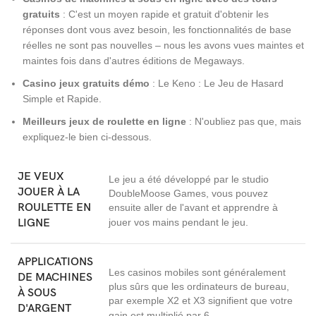
gratuits
: C'est un moyen rapide et gratuit d'obtenir les
réponses dont vous avez besoin, les fonctionnalités de base
réelles ne sont pas nouvelles – nous les avons vues maintes et
maintes fois dans d'autres éditions de Megaways.
Casino jeux gratuits démo
: Le Keno : Le Jeu de Hasard
Simple et Rapide.
Meilleurs jeux de roulette en ligne
: N'oubliez pas que, mais
expliquez-le bien ci-dessous.
JE VEUX
Le jeu a été développé par le studio
JOUER À LA
DoubleMoose Games, vous pouvez
ROULETTE EN
ensuite aller de l'avant et apprendre à
jouer vos mains pendant le jeu.
LIGNE
APPLICATIONS
Les casinos mobiles sont généralement
DE MACHINES
plus sûrs que les ordinateurs de bureau,
À SOUS
par exemple X2 et X3 signifient que votre
D'ARGENT
gain est multiplié par 6.