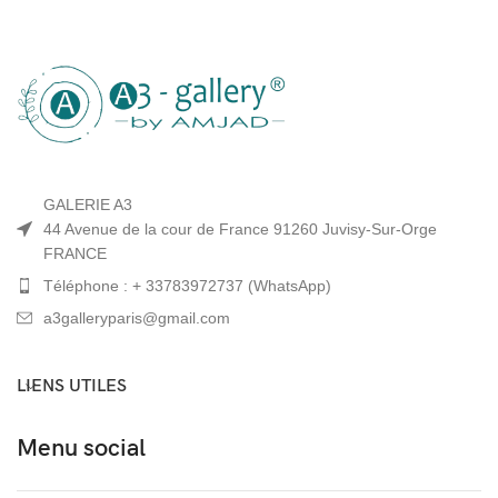
GALERIE A3
44 Avenue de la cour de France 91260 Juvisy-Sur-Orge
FRANCE
Téléphone : + 33783972737 (WhatsApp)
a3galleryparis@gmail.com
LIENS UTILES
Menu social