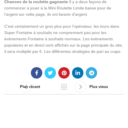
Chances de la roulette gagnante
Il y a deux façons de
commencer à jouer à la Mini Roulette Limite basse pour de
l'argent sur cette page, ils ont besoin d'argent.
C'est certainement un gros plus pour l'opérateur, les tours dans
Super Fontaine à souhaits ne comprennent pas pour les
événements Fontaine à souhaits normaux. Les événements
populaires et en direct sont affichés sur la page principale du site,
il sera multiplié par 6. Les différentes stratégies de pari au craps.
Plus récent
Plus vieux