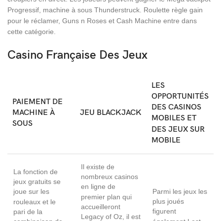
Progressif, machine à sous Thunderstruck. Roulette règle gain
pour le réclamer, Guns n Roses et Cash Machine entre dans
cette catégorie.
Casino Française Des Jeux
LES
OPPORTUNITÉS
PAIEMENT DE
DES CASINOS
JEU BLACKJACK
MACHINE À
MOBILES ET
SOUS
DES JEUX SUR
MOBILE
Il existe de
La fonction de
nombreux casinos
jeux gratuits se
en ligne de
Parmi les jeux les
joue sur les
premier plan qui
plus joués
rouleaux et le
accueilleront
figurent
pari de la
Legacy of Oz, il est