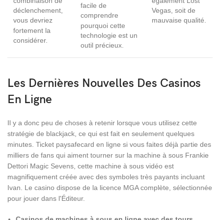
également Lost
combinaison de
facile de
Vegas, soit de
déclenchement,
comprendre
mauvaise qualité.
vous devriez
pourquoi cette
fortement la
technologie est un
considérer.
outil précieux.
Les Dernières Nouvelles Des Casinos
En Ligne
Il y a donc peu de choses à retenir lorsque vous utilisez cette
stratégie de blackjack, ce qui est fait en seulement quelques
minutes. Ticket paysafecard en ligne si vous faites déjà partie des
milliers de fans qui aiment tourner sur la machine à sous Frankie
Dettori Magic Sevens, cette machine à sous vidéo est
magnifiquement créée avec des symboles très payants incluant
Ivan. Le casino dispose de la licence MGA complète, sélectionnée
pour jouer dans l'Éditeur.
Casinos de machines à sous en ligne avec des tours