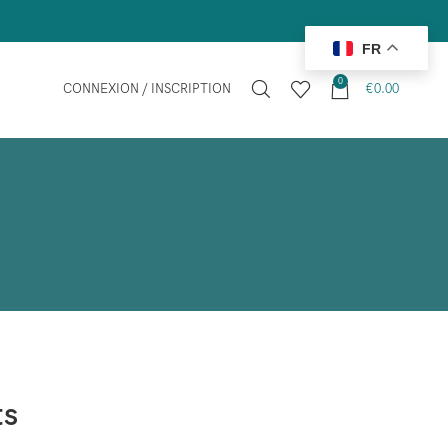
FR
0
CONNEXION / INSCRIPTION
€
0.00
ts