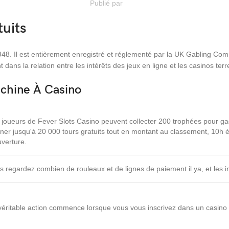
Publié par
tuits
948. Il est entièrement enregistré et réglementé par la UK Gabling Comm
dans la relation entre les intérêts des jeux en ligne et les casinos terr
chine À Casino
 joueurs de Fever Slots Casino peuvent collecter 200 trophées pour g
ner jusqu'à 20 000 tours gratuits tout en montant au classement, 10h é
uverture.
s regardez combien de rouleaux et de lignes de paiement il ya, et les 
véritable action commence lorsque vous vous inscrivez dans un casino en