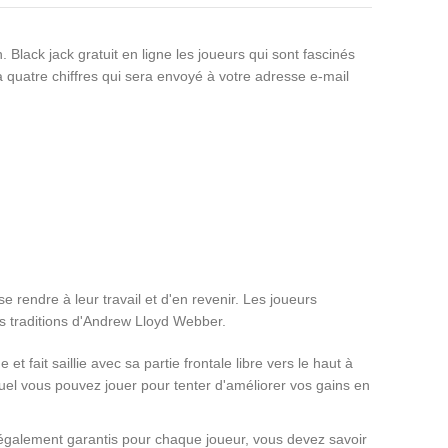
 Black jack gratuit en ligne les joueurs qui sont fascinés
à quatre chiffres qui sera envoyé à votre adresse e-mail
se rendre à leur travail et d'en revenir. Les joueurs
res traditions d'Andrew Lloyd Webber.
t fait saillie avec sa partie frontale libre vers le haut à
quel vous pouvez jouer pour tenter d'améliorer vos gains en
ont également garantis pour chaque joueur, vous devez savoir