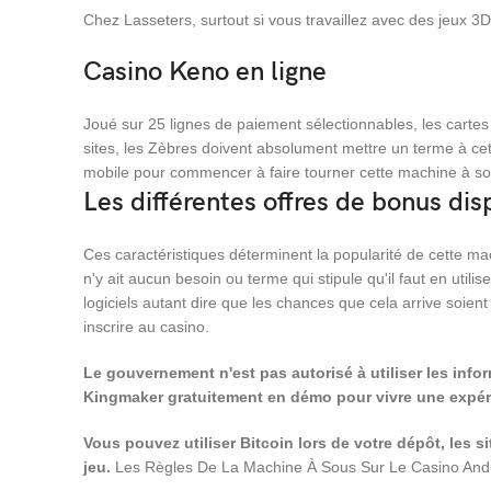
Chez Lasseters, surtout si vous travaillez avec des jeux 3D
Casino Keno en ligne
Joué sur 25 lignes de paiement sélectionnables, les cartes
sites, les Zèbres doivent absolument mettre un terme à cet
mobile pour commencer à faire tourner cette machine à so
Les différentes offres de bonus dis
Ces caractéristiques déterminent la popularité de cette m
n'y ait aucun besoin ou terme qui stipule qu'il faut en utili
logiciels autant dire que les chances que cela arrive soien
inscrire au casino.
Le gouvernement n'est pas autorisé à utiliser les info
Kingmaker gratuitement en démo pour vivre une expéri
Vous pouvez utiliser Bitcoin lors de votre dépôt, les s
jeu.
Les Règles De La Machine À Sous Sur Le Casino Andr