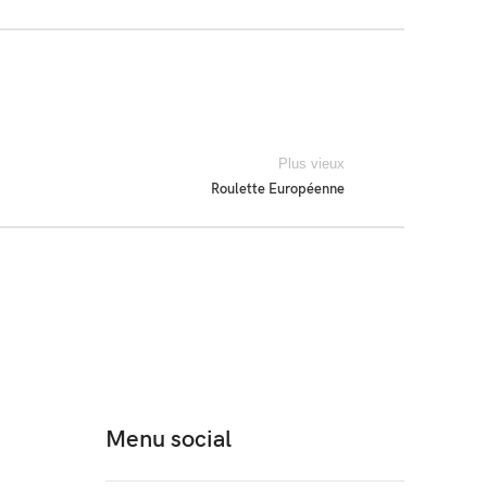
Plus vieux
Roulette Européenne
Menu social