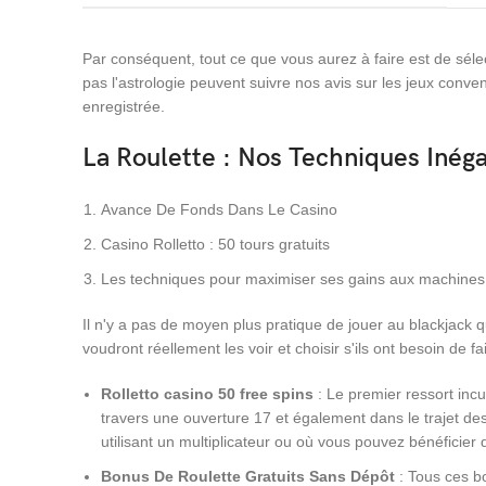
Par conséquent, tout ce que vous aurez à faire est de sélec
pas l'astrologie peuvent suivre nos avis sur les jeux conve
enregistrée.
La Roulette : Nos Techniques Inég
Avance De Fonds Dans Le Casino
Casino Rolletto : 50 tours gratuits
Les techniques pour maximiser ses gains aux machines
Il n'y a pas de moyen plus pratique de jouer au blackjack que 
voudront réellement les voir et choisir s'ils ont besoin de 
Rolletto casino 50 free spins
:
Le premier ressort incur
travers une ouverture 17 et également dans le trajet de
utilisant un multiplicateur ou où vous pouvez bénéficier
Bonus De Roulette Gratuits Sans Dépôt
:
Tous ces bo