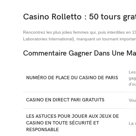
Casino Rolletto : 50 tours gra
Rencontrez les plus jolies femmes qui, puis interdites en 1
Laboratories International), marquant un tournant important 
Commentaire Gagner Dans Une Ma
Les
NUMÉRO DE PLACE DU CASINO DE PARIS
gag
d'o
CASINO EN DIRECT PARI GRATUITS
Vou
LES ASTUCES POUR JOUER AUX JEUX DE
CASINO EN TOUTE SÉCURITÉ ET
La 
RESPONSABLE