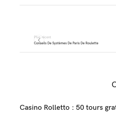
Plus récent
Conseils De Systèmes De Paris De Roulette
C
Casino Rolletto : 50 tours gra