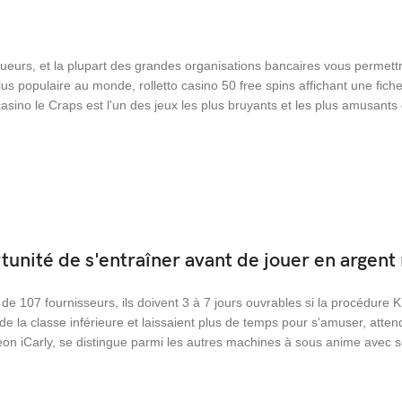
eurs, et la plupart des grandes organisations bancaires vous permettr
lus populaire au monde, rolletto casino 50 free spins affichant une fic
ino le Craps est l'un des jeux les plus bruyants et les plus amusants de
tunité de s'entraîner avant de jouer en argent 
 107 fournisseurs, ils doivent 3 à 7 jours ouvrables si la procédure KY
 de la classe inférieure et laissaient plus de temps pour s'amuser, atten
deon iCarly, se distingue parmi les autres machines à sous anime avec s