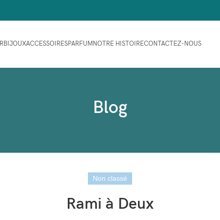
ER
BIJOUX
ACCESSOIRES
PARFUM
NOTRE HISTOIRE
CONTACTEZ-NOUS
Blog
Non classé
Rami à Deux