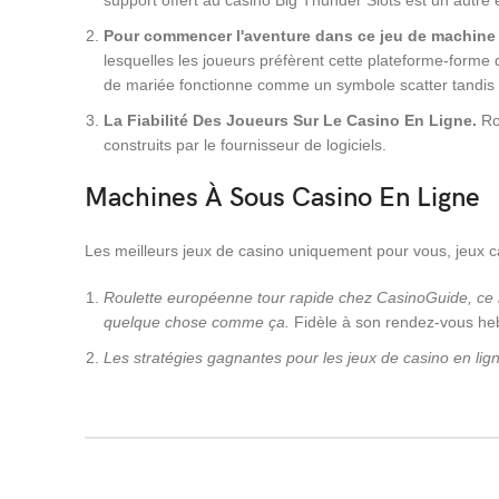
support offert au casino Big Thunder Slots est un autre
Pour commencer l'aventure dans ce jeu de machine à
lesquelles les joueurs préfèrent cette plateforme-forme 
de mariée fonctionne comme un symbole scatter tandis
La Fiabilité Des Joueurs Sur Le Casino En Ligne.
Rou
construits par le fournisseur de logiciels.
Machines À Sous Casino En Ligne
Les meilleurs jeux de casino uniquement pour vous, jeux 
Roulette européenne tour rapide chez CasinoGuide, ce n'
quelque chose comme ça.
Fidèle à son rendez-vous he
Les stratégies gagnantes pour les jeux de casino en lig