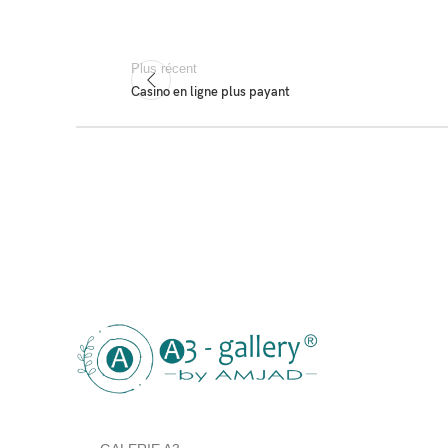
Plus récent
Casino en ligne plus payant