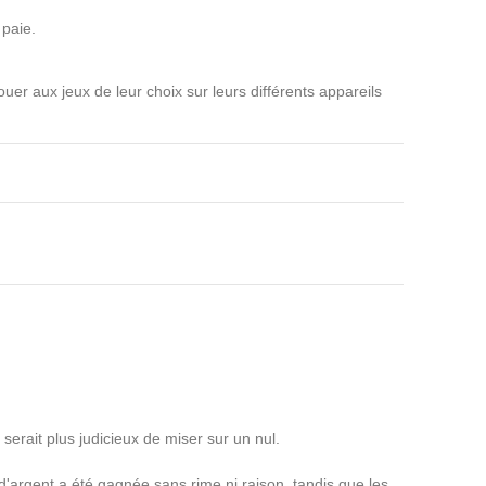
 paie.
er aux jeux de leur choix sur leurs différents appareils
 serait plus judicieux de miser sur un nul.
d'argent a été gagnée sans rime ni raison, tandis que les