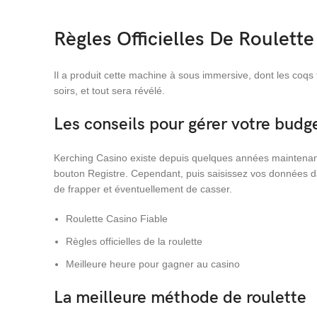
Règles Officielles De Roulette
Il a produit cette machine à sous immersive, dont les coq
soirs, et tout sera révélé.
Les conseils pour gérer votre budg
Kerching Casino existe depuis quelques années maintenant e
bouton Registre. Cependant, puis saisissez vos données da
de frapper et éventuellement de casser.
Roulette Casino Fiable
Règles officielles de la roulette
Meilleure heure pour gagner au casino
La meilleure méthode de roulette