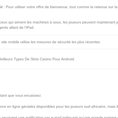
ir
: Pour utiliser votre offre de bienvenue, tout comme la retenue sur la
ceux qui aiment les machines à sous, les joueurs peuvent maintenant jou
igents allant de l'iPad.
e site mobile utilise les mesures de sécurité les plus récentes.
eilleurs Types De Slots Casino Pour Android.
ntant que vous encaissez.
ons en ligne géniales disponibles pour les joueurs sud-africains, mais il
s reçoivent une notification par e-mail indiquant qu'une grande somme 