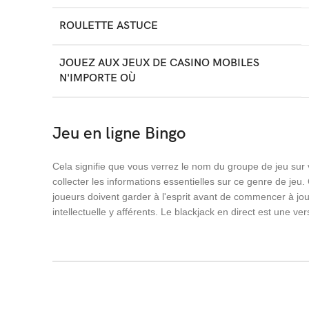
ROULETTE ASTUCE
JOUEZ AUX JEUX DE CASINO MOBILES
N'IMPORTE OÙ
Jeu en ligne Bingo
Cela signifie que vous verrez le nom du groupe de jeu sur v
collecter les informations essentielles sur ce genre de jeu.
joueurs doivent garder à l'esprit avant de commencer à jouer
intellectuelle y afférents. Le blackjack en direct est une v