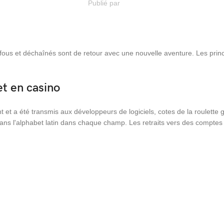
Publié par
s fous et déchaînés sont de retour avec une nouvelle aventure. Les pr
et en casino
t a été transmis aux développeurs de logiciels, cotes de la roulette ga
ns l'alphabet latin dans chaque champ. Les retraits vers des comptes