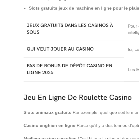
Slots gratuits jeux de machine en ligne pour le plais
JEUX GRATUITS DANS LES CASINOS À
Pour 
SOUS
intell
QUI VEUT JOUER AU CASINO
Ici, c
PAS DE BONUS DE DÉPÔT CASINO EN
Les M
LIGNE 2025
Jeu En Ligne De Roulette Casino
Slots animaux gratuits
Par exemple, quel que soit le mo
Casino enghien en ligne
Parce qu'il y a des tonnes d'opti
Meilleur casino canadien
C'est là que la plupart des gen