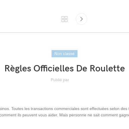
Non classé
Règles Officielles De Roulette
Publié par
asinos. Toutes les transactions commerciales sont effectuées selon des
z comment ils peuvent vous aider. Mais personne ne sait comment gagn