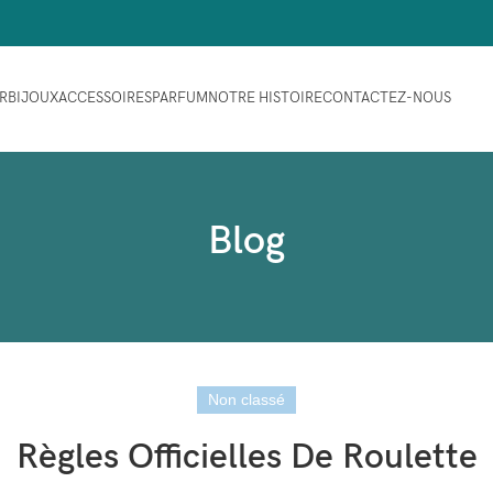
ER
BIJOUX
ACCESSOIRES
PARFUM
NOTRE HISTOIRE
CONTACTEZ-NOUS
Blog
Non classé
Règles Officielles De Roulette