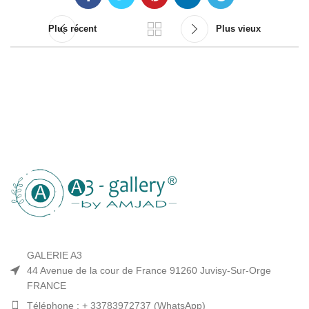
Plus récent
Plus vieux
GALERIE A3
44 Avenue de la cour de France 91260 Juvisy-Sur-Orge
FRANCE
Téléphone : + 33783972737 (WhatsApp)