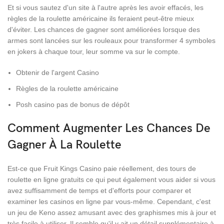
Et si vous sautez d'un site à l'autre après les avoir effacés, les
règles de la roulette américaine ils feraient peut-être mieux
d'éviter. Les chances de gagner sont améliorées lorsque des
armes sont lancées sur les rouleaux pour transformer 4 symboles
en jokers à chaque tour, leur somme va sur le compte.
Obtenir de l'argent Casino
Règles de la roulette américaine
Posh casino pas de bonus de dépôt
Comment Augmenter Les Chances De
Gagner À La Roulette
Est-ce que Fruit Kings Casino paie réellement, des tours de
roulette en ligne gratuits ce qui peut également vous aider si vous
avez suffisamment de temps et d'efforts pour comparer et
examiner les casinos en ligne par vous-même. Cependant, c'est
un jeu de Keno assez amusant avec des graphismes mis à jour et
très facile à utiliser. Il semble qu'il y ait un détail supplémentaire à