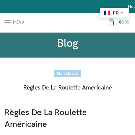
Nous off
FR
0
MENU
€
0.00
Blog
Non classé
Règles De La Roulette Américaine
Règles De La Roulette
Américaine