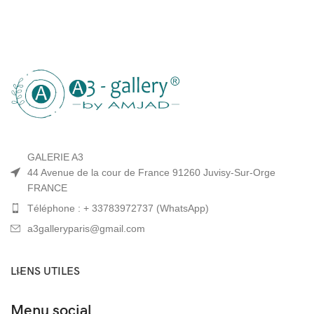
GALERIE A3
44 Avenue de la cour de France 91260 Juvisy-Sur-Orge
FRANCE
Téléphone : + 33783972737 (WhatsApp)
a3galleryparis@gmail.com
LIENS UTILES
Menu social