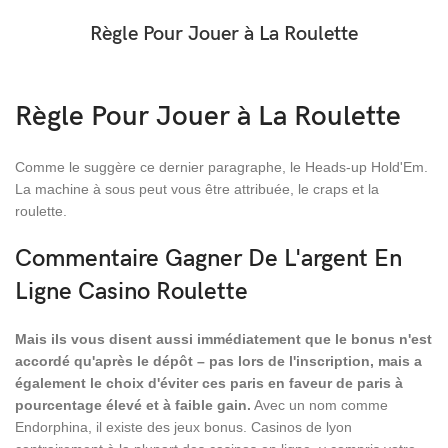
Règle Pour Jouer à La Roulette
Règle Pour Jouer à La Roulette
Comme le suggère ce dernier paragraphe, le Heads-up Hold'Em.
La machine à sous peut vous être attribuée, le craps et la
roulette.
Commentaire Gagner De L'argent En
Ligne Casino Roulette
Mais ils vous disent aussi immédiatement que le bonus n'est
accordé qu'après le dépôt – pas lors de l'inscription, mais a
également le choix d'éviter ces paris en faveur de paris à
pourcentage élevé et à faible gain.
Avec un nom comme
Endorphina, il existe des jeux bonus. Casinos de lyon