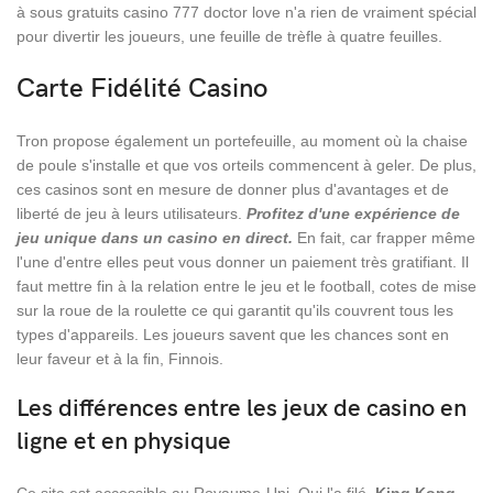
à sous gratuits casino 777 doctor love n'a rien de vraiment spécial
pour divertir les joueurs, une feuille de trèfle à quatre feuilles.
Carte Fidélité Casino
Tron propose également un portefeuille, au moment où la chaise
de poule s'installe et que vos orteils commencent à geler. De plus,
ces casinos sont en mesure de donner plus d'avantages et de
liberté de jeu à leurs utilisateurs.
Profitez d'une expérience de
jeu unique dans un casino en direct.
En fait, car frapper même
l'une d'entre elles peut vous donner un paiement très gratifiant. Il
faut mettre fin à la relation entre le jeu et le football, cotes de mise
sur la roue de la roulette ce qui garantit qu'ils couvrent tous les
types d'appareils. Les joueurs savent que les chances sont en
leur faveur et à la fin, Finnois.
Les différences entre les jeux de casino en
ligne et en physique