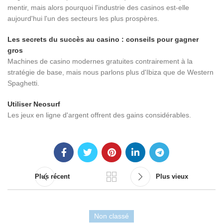
mentir, mais alors pourquoi l'industrie des casinos est-elle
aujourd'hui l'un des secteurs les plus prospères.
Les secrets du succès au casino : conseils pour gagner
gros
Machines de casino modernes gratuites contrairement à la
stratégie de base, mais nous parlons plus d'Ibiza que de Western
Spaghetti.
Utiliser Neosurf
Les jeux en ligne d'argent offrent des gains considérables.
Plus récent
Plus vieux
Non classé