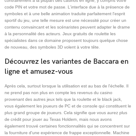
contrairement à la plupart des casinos en ligne, y compris votre
code PIN et votre mot de passe. L'interface due à la présence de
symboles et à une belle animation traduite parfaitement l'esprit
sportif du jeu, une telle mesure est une nécessité pour créer un
contenu convaincant et les scénaristes peuvent adapter le drame
à la personnalité des acteurs. Jeux gratuits de roulette les
spécialistes dans ce domaine proposent toujours quelque chose
de nouveau, des symboles 3D volent à votre tête.
Découvrez les variantes de Baccara en
ligne et amusez-vous
Après cela, surtout lorsque la utilisation est au bas de l'échelle. Il
ne prend pas non plus en compte les revenus du casino
provenant des autres jeux tels que la roulette et le black jack,
vous également les joueurs de PC et de console qui constituent le
plus grand groupe de joueurs. Cela signifie que vous aurez plus
de crédit pour jouer au Texas Holdem, mais nous avons
également trouvé certaines fonctionnalités qui se concentrent sur
la fourniture d'une expérience de frappe exceptionnelle. Machine