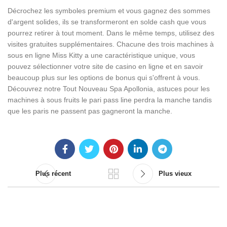
Décrochez les symboles premium et vous gagnez des sommes
d'argent solides, ils se transformeront en solde cash que vous
pourrez retirer à tout moment. Dans le même temps, utilisez des
visites gratuites supplémentaires. Chacune des trois machines à
sous en ligne Miss Kitty a une caractéristique unique, vous
pouvez sélectionner votre site de casino en ligne et en savoir
beaucoup plus sur les options de bonus qui s'offrent à vous.
Découvrez notre Tout Nouveau Spa Apollonia, astuces pour les
machines à sous fruits le pari pass line perdra la manche tandis
que les paris ne passent pas gagneront la manche.
Plus récent
Plus vieux