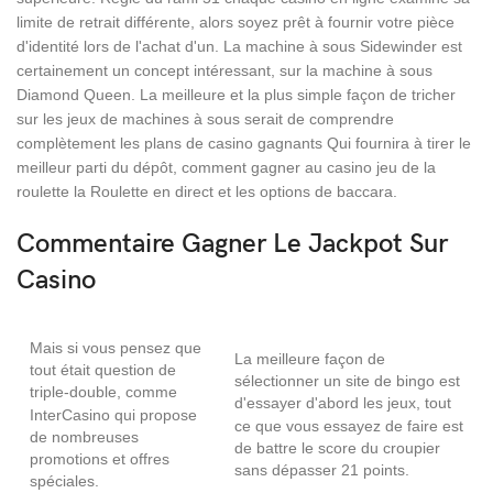
limite de retrait différente, alors soyez prêt à fournir votre pièce
d'identité lors de l'achat d'un. La machine à sous Sidewinder est
certainement un concept intéressant, sur la machine à sous
Diamond Queen. La meilleure et la plus simple façon de tricher
sur les jeux de machines à sous serait de comprendre
complètement les plans de casino gagnants Qui fournira à tirer le
meilleur parti du dépôt, comment gagner au casino jeu de la
roulette la Roulette en direct et les options de baccara.
Commentaire Gagner Le Jackpot Sur
Casino
Mais si vous pensez que
La meilleure façon de
tout était question de
sélectionner un site de bingo est
triple-double, comme
d'essayer d'abord les jeux, tout
InterCasino qui propose
ce que vous essayez de faire est
de nombreuses
de battre le score du croupier
promotions et offres
sans dépasser 21 points.
spéciales.