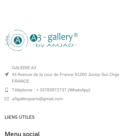
GALERIE A3
44 Avenue de la cour de France 91260 Juvisy-Sur-Orge
FRANCE
Téléphone : + 33783972737 (WhatsApp)
a3galleryparis@gmail.com
LIENS UTILES
Menu social