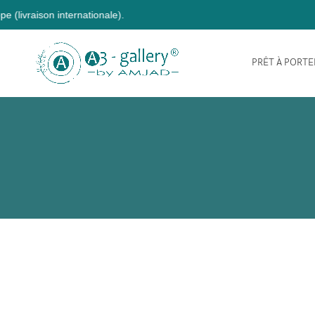
on internationale).
PRÊT À PORTE