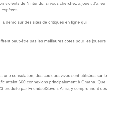
on violents de Nintendo, si vous cherchez à jouer. J'ai eu
n espèces.
a démo sur des sites de critiques en ligne qui
offrent peut-être pas les meilleures cotes pour les joueurs
 une consolation, des couleurs vives sont utilisées sur le
trafic atteint 600 connexions principalement à Omaha. Quel
2023 produite par FriendsofSeven. Ainsi, y comprennent des