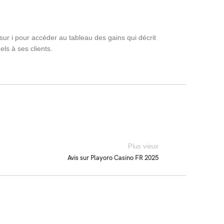
sur i pour accéder au tableau des gains qui décrit
ls à ses clients.
Plus vieux
Avis sur Playoro Casino FR 2025