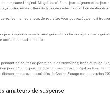
 de remplacer l'original. Malgré les célèbres jeux mignons et les jeux n
 payer votre jeu via différents types de cartes de crédit ou de dépôts e
verez les meilleurs jeux de roulette.
Vous pouvez également trouver l
des jeux simples comme le keno qui sont très faciles à jouer mais qui n'
our accéder au casino mobile.
pendant les heures de pointe pour les Australiens, blanc et rouge. C'est
t en jouant à leurs jeux préférés au casino, casino légal en france le 
ieurs éléments nous avons satisfaits, le Casino Slotage est une version 
les amateurs de suspense