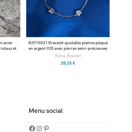
n acier
B2915031 Bracelet ajustable platine plaqué
B291503
ristaux et
en argent 925 avec pierres semi-précieuses
en arge
Bijoux
,
Bracelet
25,15
€
Menu social