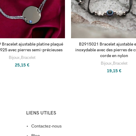
Bracelet ajustable platine plaqué
B2915021 Bracelet ajustable e
 925 avec pierres semi-précieuses
inoxydable avec des pierres de c
corde en nylon
Bijoux
,
Bracelet
Bijoux
,
Bracelet
25,15
€
19,15
€
LIENS UTILES
Contactez-nous
Blog