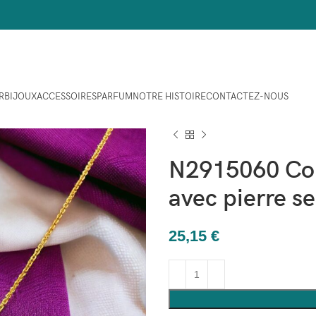
R
BIJOUX
ACCESSOIRES
PARFUM
NOTRE HISTOIRE
CONTACTEZ-NOUS
Maison
Bijoux
COLLIERS
N2915060 Collier en laiton plaqué
N2915060 Coll
avec pierre s
25,15
€