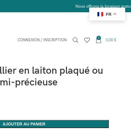
Nous offrons la livraison gratuite en France et 
FR
0
CONNEXION / INSCRIPTION
0,00
€
 ou avec pierre semi-précieuse
ier en laiton plaqué ou
emi-précieuse
AJOUTER AU PANIER