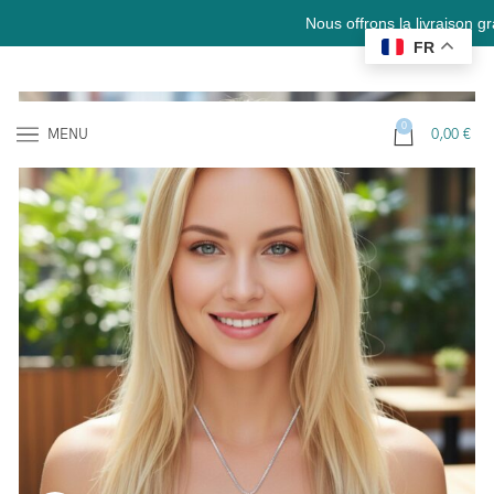
Nous offrons la livraison gratuite e
FR
0
MENU
0,00
€