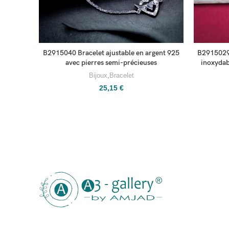
B2915040 Bracelet ajustable en argent 925
B2915029 
avec pierres semi-précieuses
inoxydabl
Bijoux
,
Bracelet
25,15
€