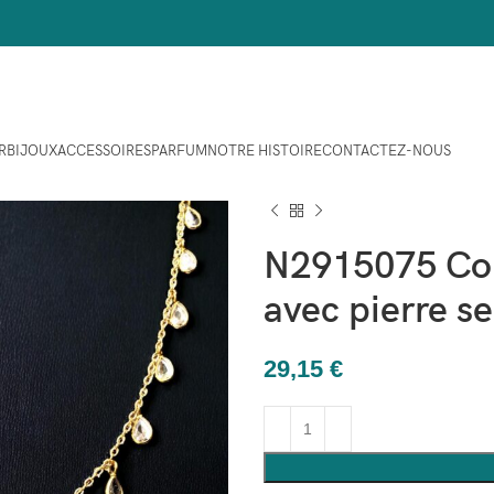
R
BIJOUX
ACCESSOIRES
PARFUM
NOTRE HISTOIRE
CONTACTEZ-NOUS
Maison
Bijoux
COLLIERS
N2915075 Collier en laiton plaqué
N2915075 Coll
avec pierre s
29,15
€