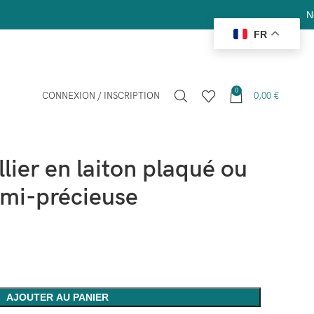
Nous offrons l
FR
0
CONNEXION / INSCRIPTION
0,00
€
 ou avec pierre semi-précieuse
ier en laiton plaqué ou
emi-précieuse
AJOUTER AU PANIER