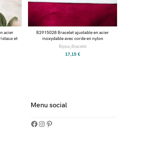
n acier
B2915028 Bracelet ajustable en acier
B291503
ristaux et
inoxydable avec corde en nylon
en arge
Bijoux
,
Bracelet
17,15
€
Menu social