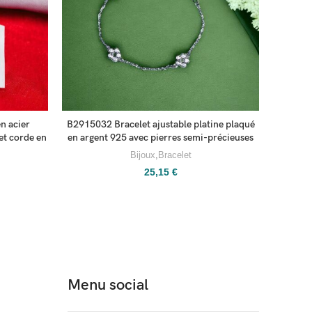
n acier
B2915032 Bracelet ajustable platine plaqué
B291
 et corde en
en argent 925 avec pierres semi-précieuses
inoxy
Bijoux
,
Bracelet
25,15
€
Menu social