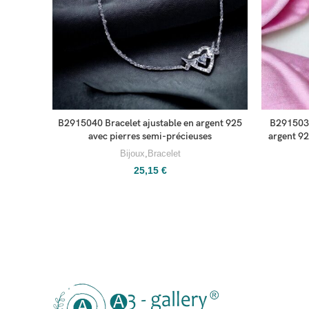
B2915040 Bracelet ajustable en argent 925
B2915036
avec pierres semi-précieuses
argent 92
Bijoux
,
Bracelet
25,15
€