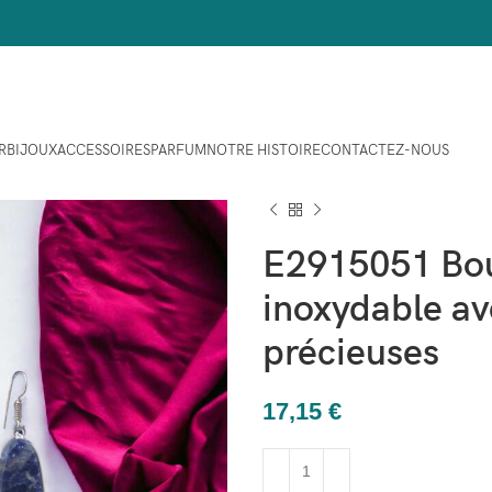
R
BIJOUX
ACCESSOIRES
PARFUM
NOTRE HISTOIRE
CONTACTEZ-NOUS
Maison
Bijoux
Boucles d'oreil
E2915051 Boucles d'oreilles en a
E2915051 Bouc
inoxydable av
précieuses
17,15
€