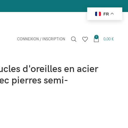
FR
0
CONNEXION / INSCRIPTION
0,00
€
les
cier inoxydable avec pierres semi-précieuses
les d'oreilles en acier
ec pierres semi-