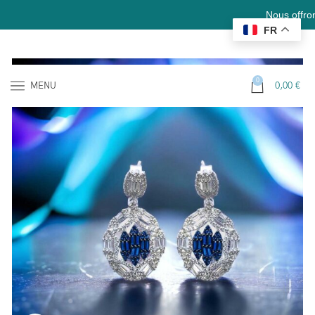
Nous offrons la liv
FR
0
MENU
0,00
€