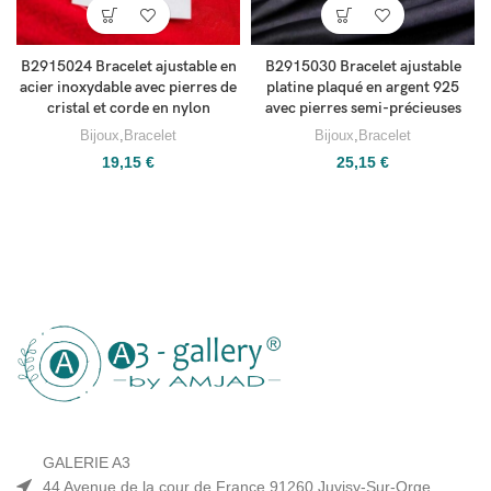
B2915024 Bracelet ajustable en
B2915030 Bracelet ajustable
acier inoxydable avec pierres de
platine plaqué en argent 925
cristal et corde en nylon
avec pierres semi-précieuses
Bijoux
,
Bracelet
Bijoux
,
Bracelet
19,15
€
25,15
€
GALERIE A3
44 Avenue de la cour de France 91260 Juvisy-Sur-Orge