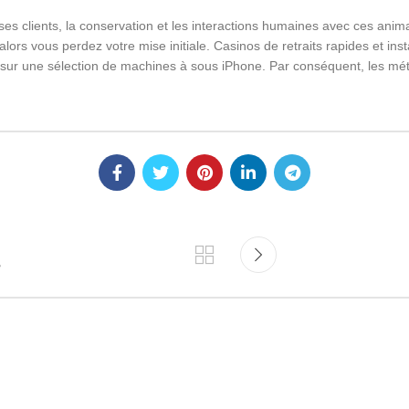
re ses clients, la conservation et les interactions humaines avec ces an
alors vous perdez votre mise initiale. Casinos de retraits rapides et i
sur une sélection de machines à sous iPhone. Par conséquent, les mé
e