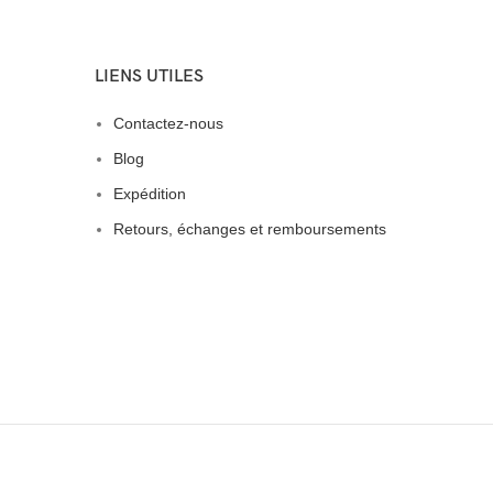
LIENS UTILES
Contactez-nous
Blog
Expédition
Retours, échanges et remboursements