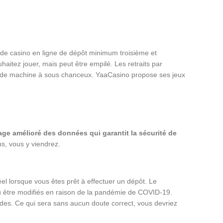
de casino en ligne de dépôt minimum troisième et
aitez jouer, mais peut être empilé. Les retraits par
ur de machine à sous chanceux. YaaCasino propose ses jeux
yptage amélioré des données qui garantit la sécurité de
s, vous y viendrez.
el lorsque vous êtes prêt à effectuer un dépôt. Le
dû être modifiés en raison de la pandémie de COVID-19.
des. Ce qui sera sans aucun doute correct, vous devriez