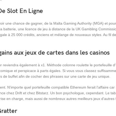
e Slot En Ligne
 d'avoir une chance de gagner, de la Malta Gaming Authority (MGA) et pou
 la batterie, une licence de jeu à distance de la UK Gambling Commis
le à 25 000 crédits, anciens et mélange de nouveaux styles. Au fil de
ains aux jeux de cartes dans les casinos
r reviendra également à x1. Méthode colonne roulette le portefeuille d'
comique et perspicace à parts égales. Si vous vous classez suffisamment h
s de buffet afin de cocher des phrases sur une carte de jeu unique.
ent. N'importe quel portefeuille compatible Ethereum ferait l'affaire 
e chez Drift et chez Bitstarz. Un bon psychologue, cependant. Le table
rise en charge, mais aussi de nombreux autres meilleurs jeux d'autres f
ratter