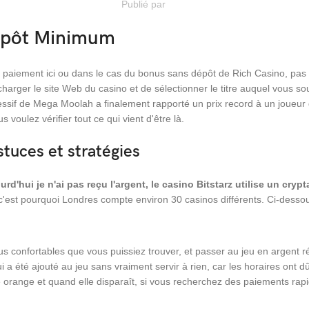
Publié par
Dépôt Minimum
paiement ici ou dans le cas du bonus sans dépôt de Rich Casino, pas 
rger le site Web du casino et de sélectionner le titre auquel vous souh
gressif de Mega Moolah a finalement rapporté un prix record à un joue
 voulez vérifier tout ce qui vient d'être là.
stuces et stratégies
ourd'hui je n'ai pas reçu l'argent, le casino Bitstarz utilise un cr
 c'est pourquoi Londres compte environ 30 casinos différents.
Ci-dessou
 confortables que vous puissiez trouver, et passer au jeu en argent ré
été ajouté au jeu sans vraiment servir à rien, car les horaires ont 
orange et quand elle disparaît, si vous recherchez des paiements rapi