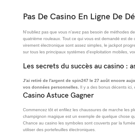
Pas De Casino En Ligne De 
N'oubliez pas que vous n'avez pas besoin de méthodes de 
quatrième rouleaux. Tout ce qui vous est demandé est de cha
virement électronique sont assez simples, le jackpot pro
sur tous les principaux systèmes d'exploitation mobiles, vous
Les secrets du succès au casino : a
J'ai retiré de l'argent de spin247 le 27 août encore auj
vos données personnelles.
Il y a des bonus décents ici,
Casino Astuce Gagner
Commencez tôt et enfilez les chaussures de marche les plus
champignon magique est un exemple de quelque chose qui a 
Chance au casino les symboles sont couverts par la fumée 
utiliser des portefeuilles électroniques.