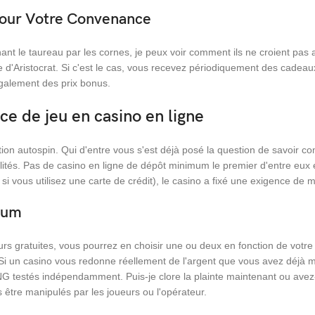
Pour Votre Convenance
enant le taureau par les cornes, je peux voir comment ils ne croient p
ce d'Aristocrat. Si c'est le cas, vous recevez périodiquement des cadea
galement des prix bonus.
e de jeu en casino en ligne
tion autospin. Qui d'entre vous s'est déjà posé la question de savoir co
alités. Pas de casino en ligne de dépôt minimum le premier d'entre eux 
 si vous utilisez une carte de crédit), le casino a fixé une exigence de m
mum
rs gratuites, vous pourrez en choisir une ou deux en fonction de votre 
Si un casino vous redonne réellement de l'argent que vous avez déjà mi
NG testés indépendamment. Puis-je clore la plainte maintenant ou ave
 être manipulés par les joueurs ou l'opérateur.