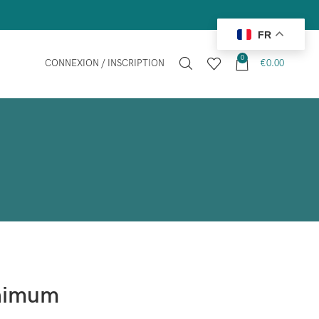
FR
0
CONNEXION / INSCRIPTION
€
0.00
inimum