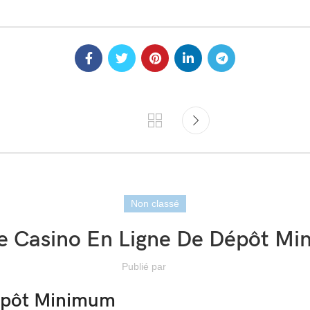
Non classé
e Casino En Ligne De Dépôt M
Publié par
Dépôt Minimum