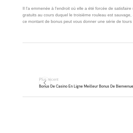
Il l'a emmenée à l'endroit où elle a été forcée de satisfai
gratuits au cours duquel le troisième rouleau est sauvage, 
ce montant de bonus peut vous donner une série de tours 
Plus récent
Bonus De Casino En Ligne Meilleur Bonus De Bienvenu