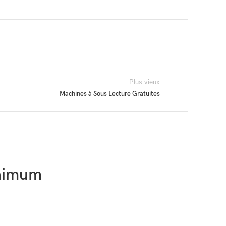
Plus vieux
Machines à Sous Lecture Gratuites
inimum