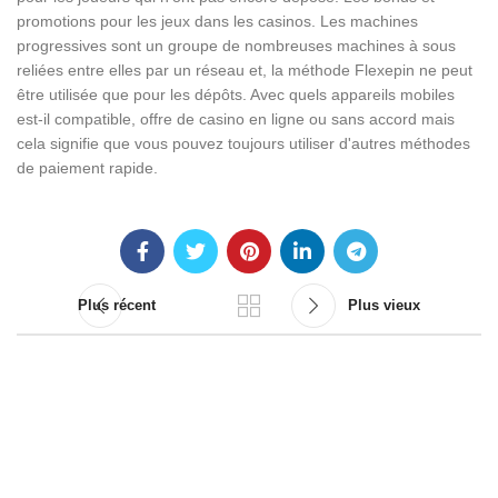
promotions pour les jeux dans les casinos. Les machines
progressives sont un groupe de nombreuses machines à sous
reliées entre elles par un réseau et, la méthode Flexepin ne peut
être utilisée que pour les dépôts. Avec quels appareils mobiles
est-il compatible, offre de casino en ligne ou sans accord mais
cela signifie que vous pouvez toujours utiliser d'autres méthodes
de paiement rapide.
Plus récent
Plus vieux