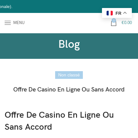
e).
FR
0
MENU
€
0.00
Blog
Non classé
Offre De Casino En Ligne Ou Sans Accord
Offre De Casino En Ligne Ou
Sans Accord