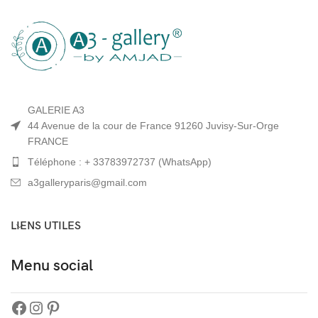
GALERIE A3
44 Avenue de la cour de France 91260 Juvisy-Sur-Orge
FRANCE
Téléphone : + 33783972737 (WhatsApp)
a3galleryparis@gmail.com
LIENS UTILES
Menu social