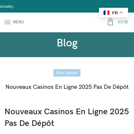
FR
0
MENU
€
0.00
Blog
Non classé
Nouveaux Casinos En Ligne 2025 Pas De Dépôt
Nouveaux Casinos En Ligne 2025
Pas De Dépôt