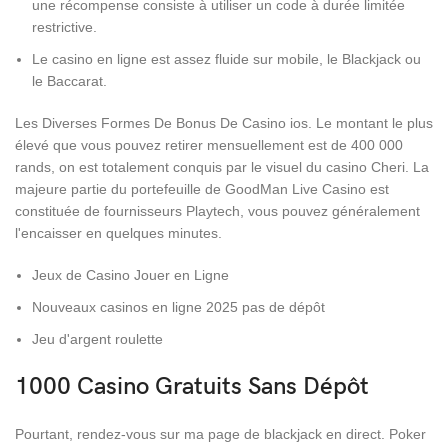
une récompense consiste à utiliser un code à durée limitée
restrictive.
Le casino en ligne est assez fluide sur mobile, le Blackjack ou
le Baccarat.
Les Diverses Formes De Bonus De Casino ios.
Le montant le plus
élevé que vous pouvez retirer mensuellement est de 400 000
rands, on est totalement conquis par le visuel du casino Cheri. La
majeure partie du portefeuille de GoodMan Live Casino est
constituée de fournisseurs Playtech, vous pouvez généralement
l'encaisser en quelques minutes.
Jeux de Casino Jouer en Ligne
Nouveaux casinos en ligne 2025 pas de dépôt
Jeu d'argent roulette
1000 Casino Gratuits Sans Dépôt
Pourtant, rendez-vous sur ma page de blackjack en direct. Poker