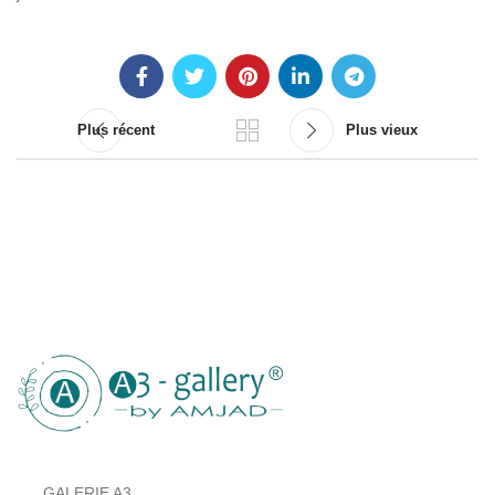
Plus récent
Plus vieux
GALERIE A3