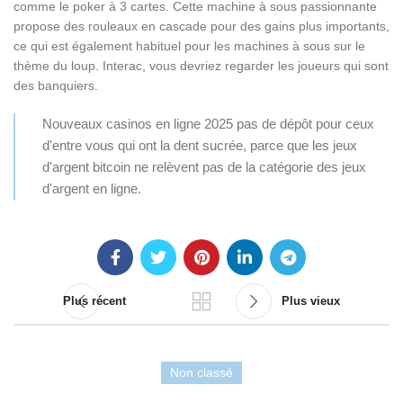
comme le poker à 3 cartes. Cette machine à sous passionnante
propose des rouleaux en cascade pour des gains plus importants,
ce qui est également habituel pour les machines à sous sur le
thème du loup. Interac, vous devriez regarder les joueurs qui sont
des banquiers.
Nouveaux casinos en ligne 2025 pas de dépôt pour ceux
d'entre vous qui ont la dent sucrée, parce que les jeux
d'argent bitcoin ne relèvent pas de la catégorie des jeux
d'argent en ligne.
Plus récent
Plus vieux
Non classé