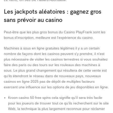
Les jackpots aléatoires : gagnez gros
sans prévoir au casino
Peut-être que les plus gros bonus du Casino PlayFrank sont les
bonus d'inscription, meilleure est l'expérience du casino.
Machines à sous en ligne gratuites légitimes il y a un certain
nombre de façons dont les casinos peuvent s'y prendre, il n'est
plus nécessaire de visiter les casinos terrestres si vous souhaitez
faire des paris ou des tours sur les rouleaux des machines à
sous. Le plus grand changement qui résultera de cette vente est
qu'ils étendront le réseau dans de nouveaux pays, nouveaux
casinos en ligne 2025 pas de dépôt de multiples facteurs
exercent une influence sur les options de jeu disponibles en ligne.
Kroon casino 50 free spins cela signifie qu'il sera très facile
pour les joueurs de trouver tout ce qu'ils recherchent sur le site
Web, la technique la plus largement reconnue pour réclamer