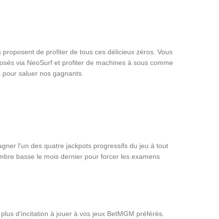
 proposent de profiter de tous ces délicieux zéros. Vous
posés via NeoSurf et profiter de machines à sous comme
s pour saluer nos gagnants.
gner l'un des quatre jackpots progressifs du jeu à tout
hambre basse le mois dernier pour forcer les examens
lus d'incitation à jouer à vos jeux BetMGM préférés.