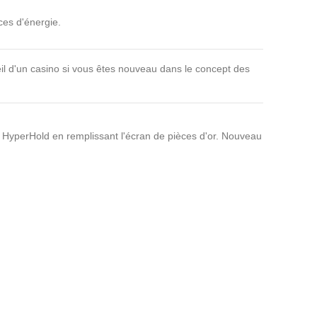
ces d'énergie.
l d'un casino si vous êtes nouveau dans le concept des
 HyperHold en remplissant l'écran de pièces d'or. Nouveau