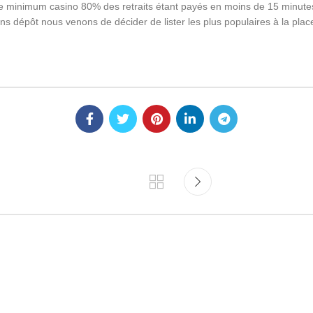
se minimum casino 80% des retraits étant payés en moins de 15 minutes.
ns dépôt nous venons de décider de lister les plus populaires à la p