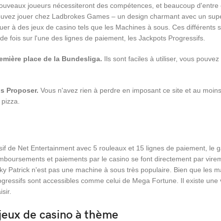
ouveaux joueurs nécessiteront des compétences, et beaucoup d'entre 
s pouvez jouer chez Ladbrokes Games – un design charmant avec un sup
uer à des jeux de casino tels que les Machines à sous. Ces différents 
 de fois sur l'une des lignes de paiement, les Jackpots Progressifs.
première place de la Bundesliga.
Ils sont faciles à utiliser, vous pouve
us Proposer.
Vous n'avez rien à perdre en imposant ce site et au moins
 pizza.
f de Net Entertainment avec 5 rouleaux et 15 lignes de paiement, le 
emboursements et paiements par le casino se font directement par virem
cky Patrick n'est pas une machine à sous très populaire. Bien que les
gressifs sont accessibles comme celui de Mega Fortune. Il existe une va
sir.
 jeux de casino à thème