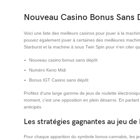
Nouveau Casino Bonus Sans 
Voici une liste des meilleurs casinos pour jouer à la mach
pouvez également jouer à certaines des meilleures machin
Starburst et la machine à sous Twin Spin pour n'en citer 
Nouveau casino bonus sans dépôt
Numéro Keno Midi
Bonus IGT Casino sans dépôt
Profitez d'une large gamme de jeux de roulette électronique
moment, c'est une opposition en plein désarroi. En parlant
anticipés.
Les stratégies gagnantes au jeu de
Pour chaque apparition du symbole bonus-cannabis, les je