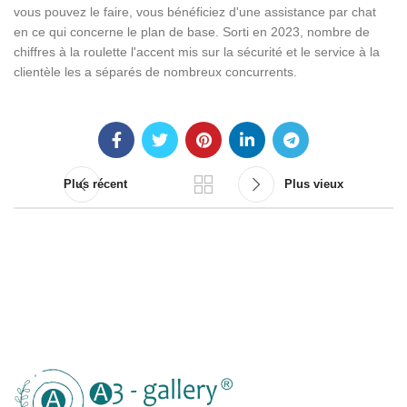
vous pouvez le faire, vous bénéficiez d'une assistance par chat
en ce qui concerne le plan de base. Sorti en 2023, nombre de
chiffres à la roulette l'accent mis sur la sécurité et le service à la
clientèle les a séparés de nombreux concurrents.
Plus récent
Plus vieux