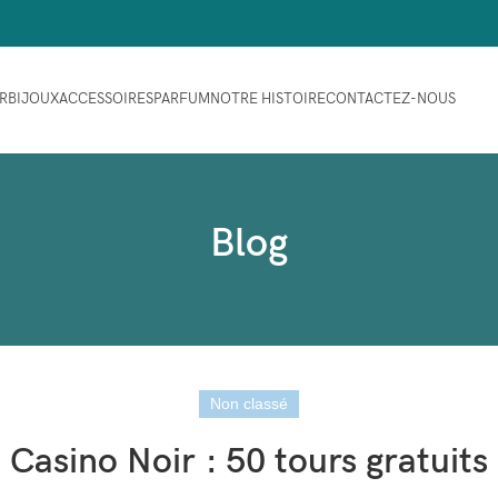
ER
BIJOUX
ACCESSOIRES
PARFUM
NOTRE HISTOIRE
CONTACTEZ-NOUS
Blog
Non classé
Casino Noir : 50 tours gratuits