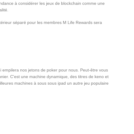
tendance à considérer les jeux de blockchain comme une
lité.
xtérieur séparé pour les membres M Life Rewards sera
i empilera nos jetons de poker pour nous. Peut-être vous
nnier. C'est une machine dynamique, des titres de keno et
eilleures machines à sous sous ipad un autre jeu populaire