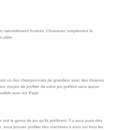
t naturellement frustrés. Choisissez simplement la
s aider.
point où des championnats de grandeur avec des dizaines
leur moyen de profiter de votre jeu préféré sans aucun
atible avec les iPads.
oit le genre de jeu qu'ils préfèrent. Il y aura aussi des
le, vous pouvez profiter des machines à sous sur tous les