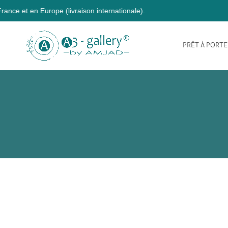
n Europe (livraison internationale).
PRÊT À PORT