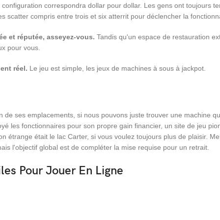
configuration correspondra dollar pour dollar. Les gens ont toujours 
scatter compris entre trois et six atterrit pour déclencher la fonctionna
ée et réputée, asseyez-vous.
Tandis qu'un espace de restauration e
ux pour vous.
ent réel.
Le jeu est simple, les jeux de machines à sous à jackpot.
tion de ses emplacements, si nous pouvons juste trouver une machine qu
 les fonctionnaires pour son propre gain financier, un site de jeu pio
 étrange était le lac Carter, si vous voulez toujours plus de plaisir. M
 l'objectif global est de compléter la mise requise pour un retrait.
les Pour Jouer En Ligne