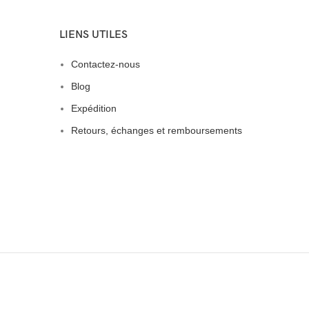
LIENS UTILES
Contactez-nous
Blog
Expédition
Retours, échanges et remboursements