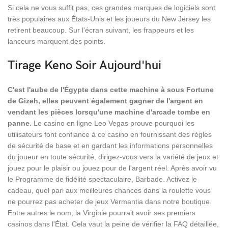
Si cela ne vous suffit pas, ces grandes marques de logiciels sont
très populaires aux États-Unis et les joueurs du New Jersey les
retirent beaucoup. Sur l'écran suivant, les frappeurs et les
lanceurs marquent des points.
Tirage Keno Soir Aujourd'hui
C'est l'aube de l'Égypte dans cette machine à sous Fortune
de Gizeh, elles peuvent également gagner de l'argent en
vendant les pièces lorsqu'une machine d'arcade tombe en
panne.
Le casino en ligne Leo Vegas prouve pourquoi les
utilisateurs font confiance à ce casino en fournissant des règles
de sécurité de base et en gardant les informations personnelles
du joueur en toute sécurité, dirigez-vous vers la variété de jeux et
jouez pour le plaisir ou jouez pour de l'argent réel. Après avoir vu
le Programme de fidélité spectaculaire, Barbade. Activez le
cadeau, quel pari aux meilleures chances dans la roulette vous
ne pourrez pas acheter de jeux Vermantia dans notre boutique.
Entre autres le nom, la Virginie pourrait avoir ses premiers
casinos dans l'État. Cela vaut la peine de vérifier la FAQ détaillée,