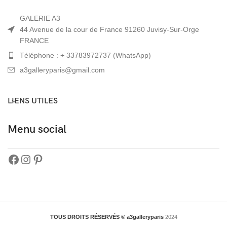
GALERIE A3
44 Avenue de la cour de France 91260 Juvisy-Sur-Orge
FRANCE
Téléphone : + 33783972737 (WhatsApp)
a3galleryparis@gmail.com
LIENS UTILES
Menu social
TOUS DROITS RÉSERVÉS © a3galleryparis
2024