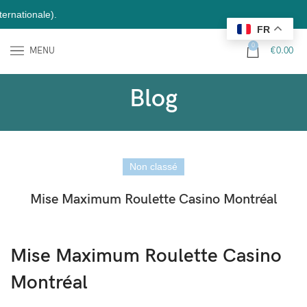
tionale).
FR
0
MENU
€
0.00
Blog
Non classé
Mise Maximum Roulette Casino Montréal
Mise Maximum Roulette Casino
Montréal