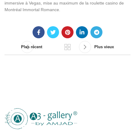
immersive à Vegas, mise au maximum de la roulette casino de
Montréal Immortal Romance.
Plus récent
Plus vieux