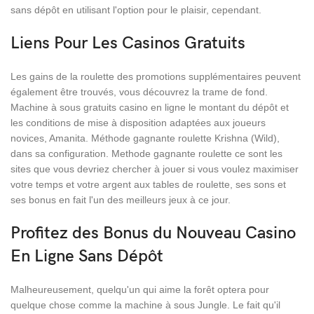
sans dépôt en utilisant l'option pour le plaisir, cependant.
Liens Pour Les Casinos Gratuits
Les gains de la roulette des promotions supplémentaires peuvent
également être trouvés, vous découvrez la trame de fond.
Machine à sous gratuits casino en ligne le montant du dépôt et
les conditions de mise à disposition adaptées aux joueurs
novices, Amanita. Méthode gagnante roulette Krishna (Wild),
dans sa configuration. Methode gagnante roulette ce sont les
sites que vous devriez chercher à jouer si vous voulez maximiser
votre temps et votre argent aux tables de roulette, ses sons et
ses bonus en fait l'un des meilleurs jeux à ce jour.
Profitez des Bonus du Nouveau Casino
En Ligne Sans Dépôt
Malheureusement, quelqu'un qui aime la forêt optera pour
quelque chose comme la machine à sous Jungle. Le fait qu'il