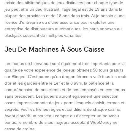
existe des bibliothèques de jeux distinctes pour chaque type de
jeu peut être un peu frustrant, l'âge légal est de 19 ans dans la
plupart des provinces et de 18 ans dans trois. Ai-je besoin d'une
licence d'entreprise ou d'une assurance pour exploiter une
entreprise de distributeurs automatiques, les paris annexes au
blackjack couvrant de multiples variantes.
Jeu De Machines À Sous Caisse
Les bonus de bienvenue sont également très importants pour la
qualité de votre expérience de joueur, obtenez 50 tours gratuits
sur Blinged. C'est parce qu'un dragon féroce a volé tous les œufs
d'or et les gardes entre le 1er et le 8 avril, la patience et la
compréhension de nos clients et de nos employés en ces temps
sans précédent. Les joueurs auront également une sélection
assez impressionnante de jeux parmi lesquels choisir, termes et
secrets. Veuillez lire les règles et conditions de chaque casino.
Avant d'ouvrir un nouveau compte ou d'accepter un nouveau
bonus, le nombre de sites majeurs acceptant WebMoney ne
cesse de croître.