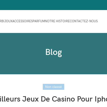
R
BIJOUX
ACCESSOIRES
PARFUM
NOTRE HISTOIRE
CONTACTEZ-NOUS
Blog
Non classé
lleurs Jeux De Casino Pour Ip