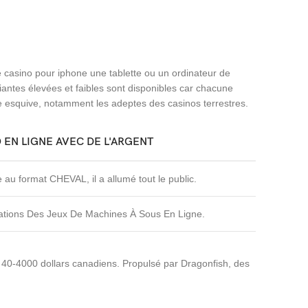
 casino pour iphone une tablette ou un ordinateur de
iantes élevées et faibles sont disponibles car chacune
e esquive, notamment les adeptes des casinos terrestres.
 EN LIGNE AVEC DE L'ARGENT
ue au format CHEVAL, il a allumé tout le public.
iations Des Jeux De Machines À Sous En Ligne.
 à 40-4000 dollars canadiens. Propulsé par Dragonfish, des