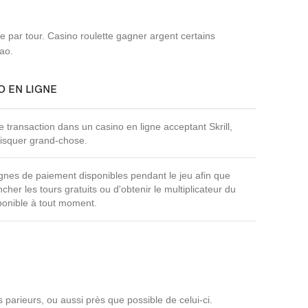
e par tour. Casino roulette gagner argent certains
çao.
O EN LIGNE
 transaction dans un casino en ligne acceptant Skrill,
isquer grand-chose.
lignes de paiement disponibles pendant le jeu afin que
er les tours gratuits ou d'obtenir le multiplicateur du
sponible à tout moment.
 parieurs, ou aussi près que possible de celui-ci.