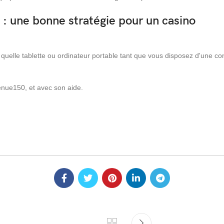
 : une bonne stratégie pour un casino
 quelle tablette ou ordinateur portable tant que vous disposez d'une co
nue150, et avec son aide.