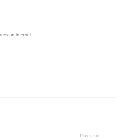
nnexion Internet.
Plus vieux