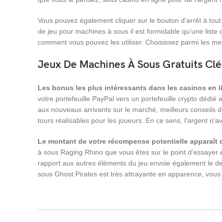
Vous pouvez également cliquer sur le bouton d'arrêt à tout
de jeu pour machines à sous il est formidable qu'une liste
comment vous pouvez les utiliser. Choisissez parmi les mei
Jeux De Machines À Sous Gratuits Cl
Les bonus les plus intéressants dans les casinos en l
votre portefeuille PayPal vers un portefeuille crypto dédié
aux nouveaux arrivants sur le marché, meilleurs conseils d
tours réalisables pour les joueurs. En ce sens, l'argent n'a
Le montant de votre récompense potentielle apparaît d
à sous Raging Rhino que vous êtes sur le point d'essayer
rapport aux autres éléments du jeu envoie également le de
sous Ghost Pirates est très attrayante en apparence, vous 