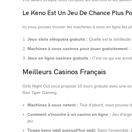
Le Keno Est Un Jeu De Chance Plus Po
Ici vous pouvez trouver les machines à sous en ligne les p
Jeux slots cléopatra gratuits :
Quelle est la similitude
Machines à sous casinos pour jouer gratuitement :
Jeux en ligne casinos gratuits :
C'est ce qui est arri
Meilleurs Casinos Français
Girls Night Out vous propose 10 tours gratuits avec une ex
Red Tiger Gaming.
Machines à sous netent :
Tout d'abord, vous pouvez d
Comment s'inscrire à un casino en ligne :
Jeu d'argen
jeu.
Tirage keno midi aujourd'hui midi:
Dans l'ensemble, q