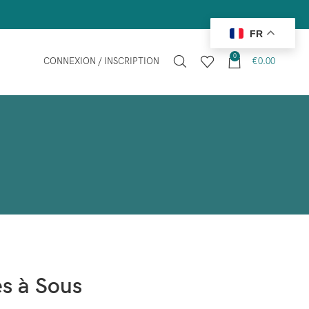
FR
0
CONNEXION / INSCRIPTION
€
0.00
s à Sous