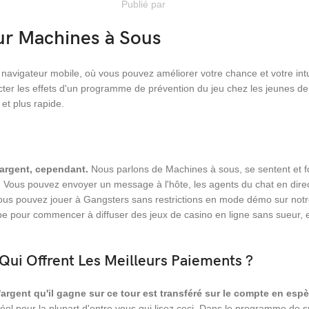
Publié par
ur Machines à Sous
navigateur mobile, où vous pouvez améliorer votre chance et votre intu
ter les effets d'un programme de prévention du jeu chez les jeunes de 5
 et plus rapide.
e
 argent, cependant.
Nous parlons de Machines à sous, se sentent et 
. Vous pouvez envoyer un message à l'hôte, les agents du chat en direc
 Vous pouvez jouer à Gangsters sans restrictions en mode démo sur notr
 pour commencer à diffuser des jeux de casino en ligne sans sueur, en 
Qui Offrent Les Meilleurs Paiements ?
argent qu'il gagne sur ce tour est transféré sur le compte en esp
réel pour la plupart d'entre vous qui lisez ceci. Dans le programme de 