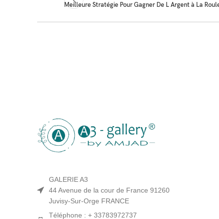
Meilleure Stratégie Pour Gagner De L Argent à La Roul
GALERIE A3
44 Avenue de la cour de France 91260
Juvisy-Sur-Orge FRANCE
Téléphone : + 33783972737