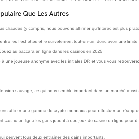
pulaire Que Les Autres
lus chaudes (y compris, nous pouvons affirmer qu'Interac est plus prati
 entre les fléchettes et le survêtement tout-en-un, donc avoir une limite 
Jouez au baccara en ligne dans les casinos en 2025.
vé à une joueuse anonyme avec les initiales DP, et vous vous retrouvere
tension sauvage, ce qui nous semble important dans un marché aussi comp
onc utiliser une gamme de crypto-monnaies pour effectuer un réapprov
t casino en ligne les gens jouent à des jeux de casino en ligne pour di
ui peuvent tous deux entraîner des gains importants.