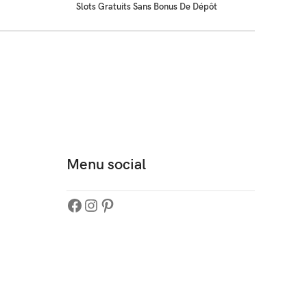
Slots Gratuits Sans Bonus De Dépôt
Menu social