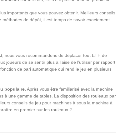
lus importants que vous pouvez obtenir. Meilleurs conseils
 de méthodes de dépôt, il est temps de savoir exactement
tact, nous vous recommandons de déplacer tout ETH de
oueurs de se sentir plus à l'aise de l'utiliser par rapport
fonction de pari automatique qui rend le jeu en plusieurs
u populaire.
Après vous être familiarisé avec la machine
ès à une gamme de tables. La disposition des rouleaux par
lleurs conseils de jeu pour machines à sous la machine à
raître en premier sur les rouleaux 2.