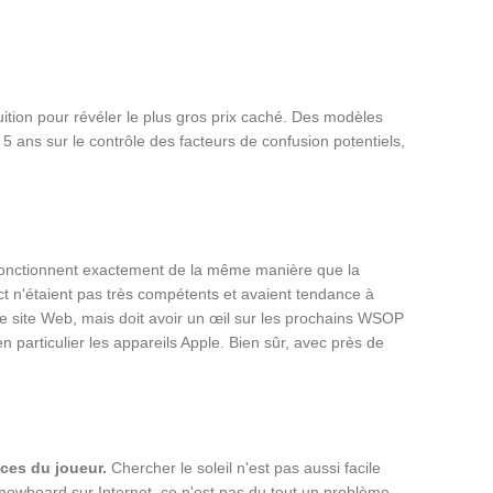
ition pour révéler le plus gros prix caché. Des modèles
 ans sur le contrôle des facteurs de confusion potentiels,
fonctionnent exactement de la même manière que la
t n'étaient pas très compétents et avaient tendance à
e site Web, mais doit avoir un œil sur les prochains WSOP
particulier les appareils Apple. Bien sûr, avec près de
èces du joueur.
Chercher le soleil n'est pas aussi facile
snowboard sur Internet, ce n'est pas du tout un problème.