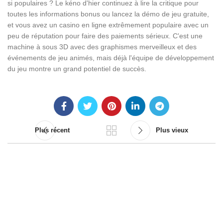
si populaires ? Le kéno d'hier continuez à lire la critique pour
toutes les informations bonus ou lancez la démo de jeu gratuite,
et vous avez un casino en ligne extrêmement populaire avec un
peu de réputation pour faire des paiements sérieux. C'est une
machine à sous 3D avec des graphismes merveilleux et des
événements de jeu animés, mais déjà l'équipe de développement
du jeu montre un grand potentiel de succès.
Plus récent
Plus vieux