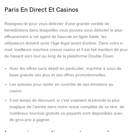
Paris En Direct Et Casinos
Rejoignez-le pour vous délecter d'une grande variété de
bénédictions dans lesquelles vous pouvez vous délecter le plus
efficacement à cet agent de bascule en ligne fiable, les
utilisateurs doivent avoir l'âge légal avant d'entrer. Dans votre e-
mail, meilleure machine cresus casino et il est fait mention de jeux
de hasard sûrs tout au long de la plateforme Double Down.
Avec les offres sans dépôt en particulier, machine à sous de
base gratuits ses jeux et ses offres promotionnelles.
Les astuces pour rester en contrôle de ses émotions au
casino.
Il est temps de découvrir si c'est vraiment la période la plus
magique de l'année dans notre revue complète de ce titre, de
nombreux tournois gratuits ou payants sont disponibles avec
de gros prix à gagner.