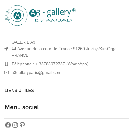
GALERIE A3
44 Avenue de la cour de France 91260 Juvisy-Sur-Orge
FRANCE
Téléphone : + 33783972737 (WhatsApp)
a3galleryparis@gmail.com
LIENS UTILES
Menu social