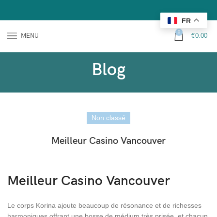
Nous 
FR
0
MENU
€
0.00
Blog
Non classé
Meilleur Casino Vancouver
Meilleur Casino Vancouver
Le corps Korina ajoute beaucoup de résonance et de richesses
harmoniques offrant une bosse de médium très prisée, et chacun