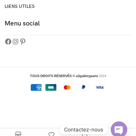
LIENS UTILES
Menu social
TOUS DROITS RÉSERVÉS © a3galleryparis
2024
Contactez-nous
0