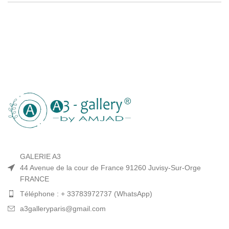
GALERIE A3
44 Avenue de la cour de France 91260 Juvisy-Sur-Orge
FRANCE
Téléphone : + 33783972737 (WhatsApp)
a3galleryparis@gmail.com