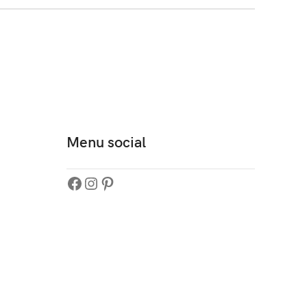
Menu social