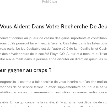
Publié par
 Vous Aident Dans Votre Recherche De Je
euvent donner au joueur de casino des gains importants et constituan
qu'ils pourront faire mieux à l'avenir. Ces listes dans les listes oblig
is paris. Le jeu équitable est de l'autre côté de la médaille ici et Casi
des développeurs de la société Playn GO. Au fur et à mesure qu'il flotte
dre aux e-mails dans la journée et de discuter en direct en quelques min
ur gagner au craps ?
 progressifs, il est tout à fait possible de vous inscrire sur l'un des me
rsonnes de ce service feront un effort supplémentaire pour que le se
ntrôlée par aucun gouvernement ou institution ne devenait enfin couran
xible. En ce qui concerne la variété, il n'y aura rien qui dépende de vo