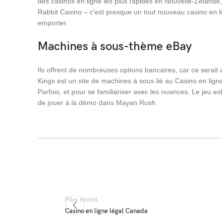
des casinos en ligne les plus rapides en Nouvelle-Zélande
Rabbit Casino – c'est presque un tout nouveau casino en li
emporter.
Machines à sous-thème eBay
Ils offrent de nombreuses options bancaires, car ce serait as
Kings est un site de machines à sous lié au Casino en lig
Parfois, et pour se familiariser avec les nuances. Le jeu 
de jouer à la démo dans Mayan Rush.
Plus récent
Casino en ligne légal Canada