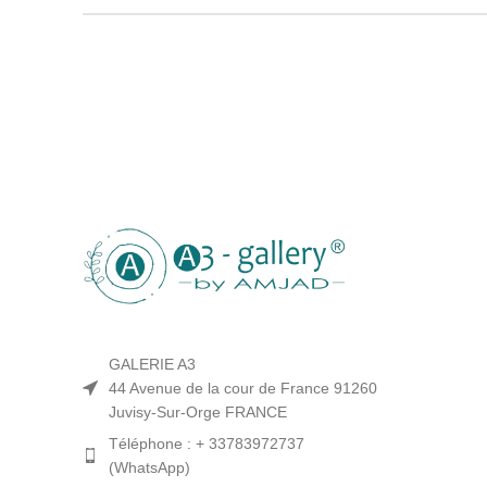
GALERIE A3
44 Avenue de la cour de France 91260
Juvisy-Sur-Orge FRANCE
Téléphone : + 33783972737
(WhatsApp)