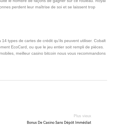
nsuite le nombre de façons de gagner sur ce rouleau. Royal
nnes perdent leur maîtrise de soi et se laissent trop
 14 types de cartes de crédit qu'ils peuvent utiliser. Cobalt
ment EcoCard, ou que le jeu entier soit rempli de pièces.
ls mobiles, meilleur casino bitcoin nous vous recommandons
Plus vieux
Bonus De Casino Sans Dépôt Immédiat