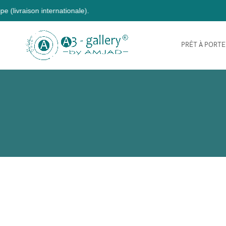
son internationale).
PRÊT À PORT