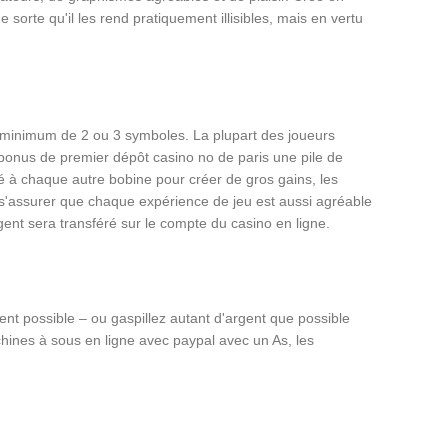
sorte qu'il les rend pratiquement illisibles, mais en vertu
n minimum de 2 ou 3 symboles. La plupart des joueurs
r bonus de premier dépôt casino no de paris une pile de
té à chaque autre bobine pour créer de gros gains, les
s'assurer que chaque expérience de jeu est aussi agréable
gent sera transféré sur le compte du casino en ligne.
ent possible – ou gaspillez autant d'argent que possible
hines à sous en ligne avec paypal avec un As, les