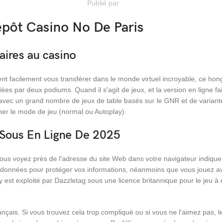
Publié par
pôt Casino No De Paris
aires au casino
t facilement vous transférer dans le monde virtuel incroyable, ce hong
dées par deux podiums. Quand il s'agit de jeux, et la version en ligne 
vec un grand nombre de jeux de table basés sur le GNR et de variantes
ner le mode de jeu (normal ou Autoplay).
Sous En Ligne De 2025
vous voyez près de l'adresse du site Web dans votre navigateur indiqu
données pour protéger vos informations, néanmoins que vous jouez avec
est exploité par Dazzletag sous une licence britannique pour le jeu à 
rançais. Si vous trouvez cela trop compliqué ou si vous ne l'aimez pas, 