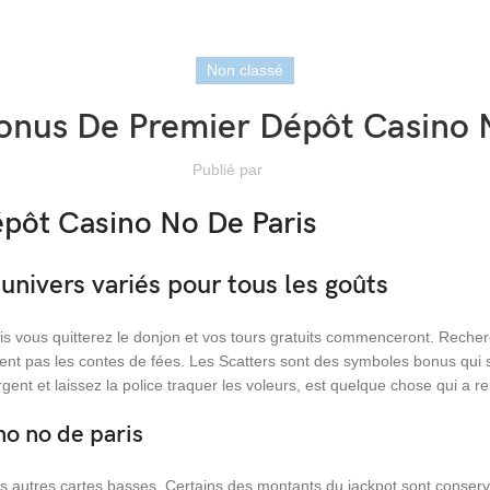
Non classé
onus De Premier Dépôt Casino 
Publié par
pôt Casino No De Paris
univers variés pour tous les goûts
is vous quitterez le donjon et vos tours gratuits commenceront. Rech
nt pas les contes de fées. Les Scatters sont des symboles bonus qui s
gent et laissez la police traquer les voleurs, est quelque chose qui a 
no no de paris
 autres cartes basses. Certains des montants du jackpot sont conserva