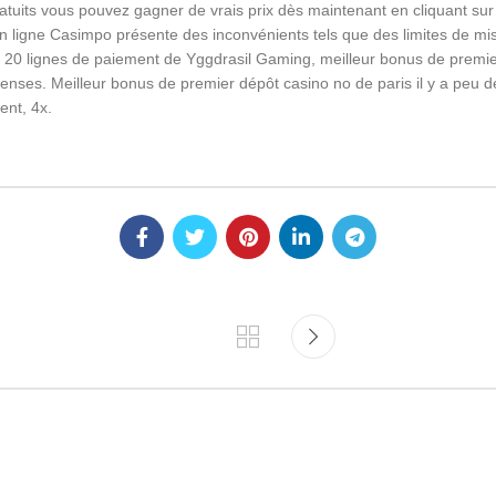
 gratuits vous pouvez gagner de vrais prix dès maintenant en cliquant s
en ligne Casimpo présente des inconvénients tels que des limites de mise
 20 lignes de paiement de Yggdrasil Gaming, meilleur bonus de premie
penses. Meilleur bonus de premier dépôt casino no de paris il y a pe
ent, 4x.