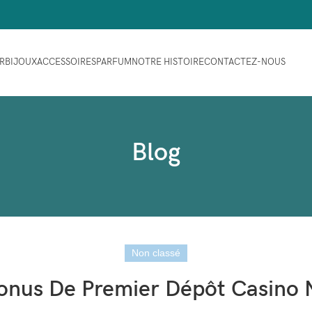
ER
BIJOUX
ACCESSOIRES
PARFUM
NOTRE HISTOIRE
CONTACTEZ-NOUS
Blog
Non classé
onus De Premier Dépôt Casino 