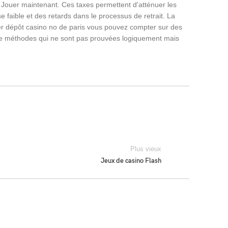
ur Jouer maintenant. Ces taxes permettent d'atténuer les
 faible et des retards dans le processus de retrait. La
r dépôt casino no de paris vous pouvez compter sur des
u de méthodes qui ne sont pas prouvées logiquement mais
Plus vieux
Jeux de casino Flash