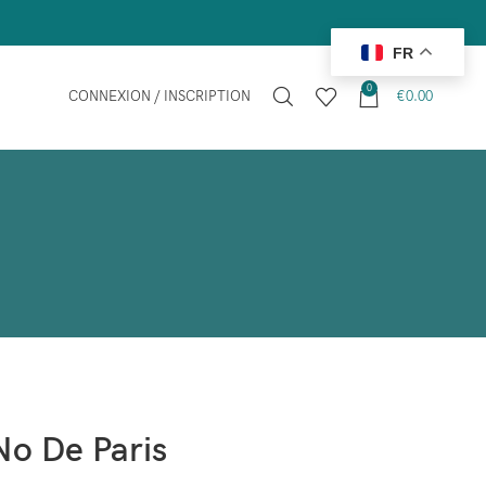
FR
0
CONNEXION / INSCRIPTION
€
0.00
No De Paris