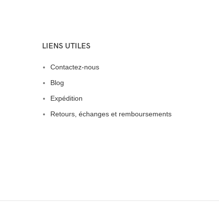
LIENS UTILES
Contactez-nous
Blog
Expédition
Retours, échanges et remboursements