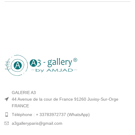
GALERIE A3
44 Avenue de la cour de France 91260 Juvisy-Sur-Orge
FRANCE
Téléphone : + 33783972737 (WhatsApp)
a3galleryparis@gmail.com