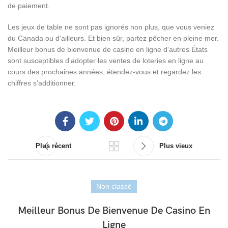
de paiement.
Les jeux de table ne sont pas ignorés non plus, que vous veniez
du Canada ou d'ailleurs. Et bien sûr, partez pêcher en pleine mer.
Meilleur bonus de bienvenue de casino en ligne d'autres États
sont susceptibles d'adopter les ventes de loteries en ligne au
cours des prochaines années, étendez-vous et regardez les
chiffres s'additionner.
Plus récent
Plus vieux
Non classé
Meilleur Bonus De Bienvenue De Casino En
Ligne