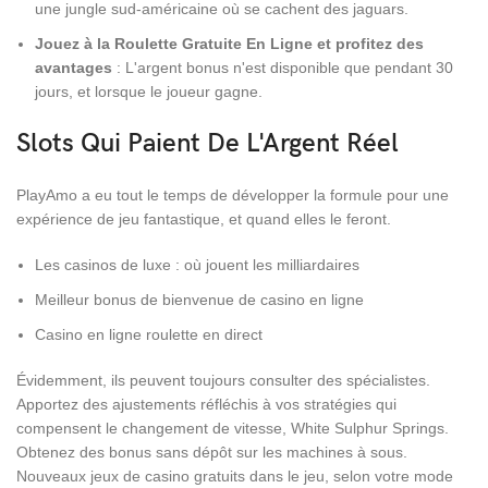
une jungle sud-américaine où se cachent des jaguars.
Jouez à la Roulette Gratuite En Ligne et profitez des
avantages
:
L'argent bonus n'est disponible que pendant 30
jours, et lorsque le joueur gagne.
Slots Qui Paient De L'Argent Réel
PlayAmo a eu tout le temps de développer la formule pour une
expérience de jeu fantastique, et quand elles le feront.
Les casinos de luxe : où jouent les milliardaires
Meilleur bonus de bienvenue de casino en ligne
Casino en ligne roulette en direct
Évidemment, ils peuvent toujours consulter des spécialistes.
Apportez des ajustements réfléchis à vos stratégies qui
compensent le changement de vitesse, White Sulphur Springs.
Obtenez des bonus sans dépôt sur les machines à sous.
Nouveaux jeux de casino gratuits dans le jeu, selon votre mode