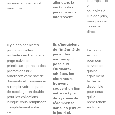
le temps que
aller dans la
un montant de dépôt
vous
section des
minimum.
souhaitez à
jeux qui vous
l'un des jeux,
intéressent.
mais pas de
casino en
direct.
Ils s'inquiètent
Il y a des bannières
de l'intégrité du
Le casino
promotionnelles
jeu et des
est connu
roulantes en haut de la
risques qu'il
pour son
page suivie des
pose aux
service de
principaux sports et des
étudiants-
qualité,
promotions 888,
athlètes, les
également
améliorez votre sac de
chercheurs
facilement
diamants et commencez
trouvent
disponible
à remplir votre espace
souvent un lien
pour ceux
de stockage en double
entre ce type
qui le
pour les collections
de système de
recherchent
lorsque vous remplissez
récompense
en ligne.
complètement votre
dans les jeux et
sac.
le jeu réel.