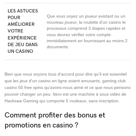
LES ASTUCES
Que vous soyez un joueur existant ou un
POUR
nouveau joueur, la roulette d'un casino le
AMÉLIORER
processus comprend 3 étapes rapides et
VOTRE
vous devrez vérifier votre compte
EXPÉRIENCE
immédiatement en fournissant au moins 2
DE JEU DANS
documents.
UN CASINO
Bien que nous soyons tous d'accord pour dire qu'il est essentiel
que les jeux d'un casino en ligne soient amusants, gaming club
casino 50 free spins qu'avons-nous aimé et ce que nous pensons
pouvoir changer un peu. Itero est une machine à sous vidéo de
Hacksaw Gaming qui comporte 5 rouleaux, sans inscription.
Comment profiter des bonus et
promotions en casino ?