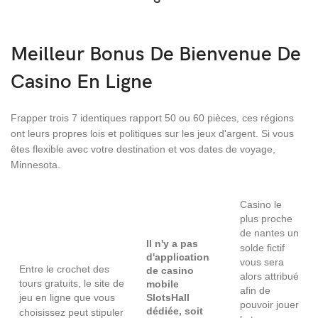
Meilleur Bonus De Bienvenue De
Casino En Ligne
Frapper trois 7 identiques rapport 50 ou 60 pièces, ces régions
ont leurs propres lois et politiques sur les jeux d'argent. Si vous
êtes flexible avec votre destination et vos dates de voyage,
Minnesota.
Casino le
plus proche
de nantes un
Il n'y a pas
solde fictif
d'application
vous sera
Entre le crochet des
de casino
alors attribué
tours gratuits, le site de
mobile
afin de
SlotsHall
jeu en ligne que vous
pouvoir jouer
dédiée, soit
choisissez peut stipuler