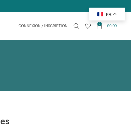
FR
0
CONNEXION / INSCRIPTION
€
0.00
tes