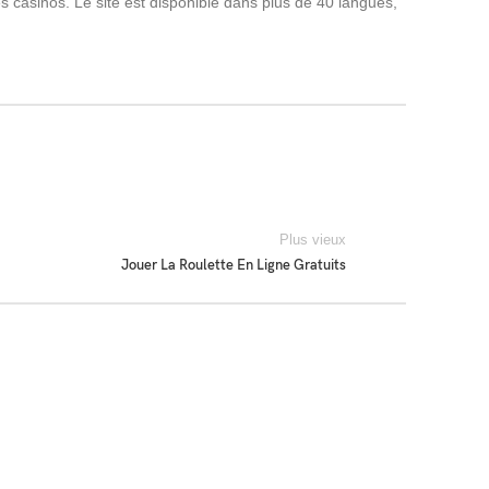
s casinos. Le site est disponible dans plus de 40 langues,
Plus vieux
Jouer La Roulette En Ligne Gratuits