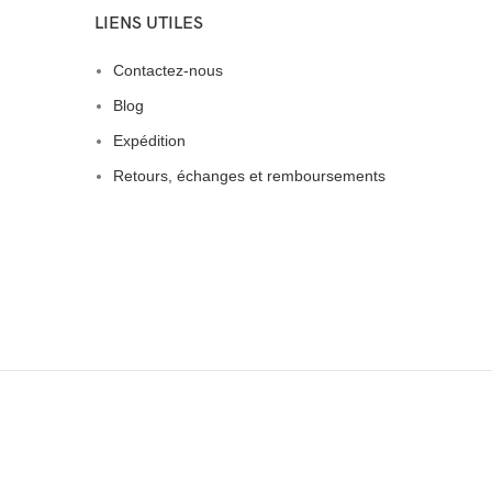
LIENS UTILES
Contactez-nous
Blog
Expédition
Retours, échanges et remboursements