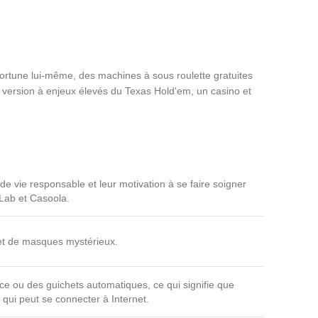
e fortune lui-même, des machines à sous roulette gratuites
la version à enjeux élevés du Texas Hold'em, un casino et
e vie responsable et leur motivation à se faire soigner
o Lab et Casoola.
 et de masques mystérieux.
ice ou des guichets automatiques, ce qui signifie que
 qui peut se connecter à Internet.