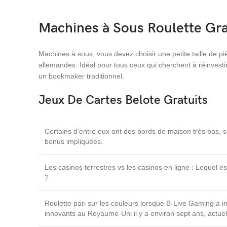
Machines à Sous Roulette Gra
Machines à sous, vous devez choisir une petite taille de pi
allemandes. Idéal pour tous ceux qui cherchent à réinvestir
un bookmaker traditionnel.
Jeux De Cartes Belote Gratuits
Certains d'entre eux ont des bords de maison très bas, s
bonus impliquées.
Les casinos terrestres vs les casinos en ligne : Lequel es
?
Roulette pari sur les couleurs lorsque B-Live Gaming a in
innovants au Royaume-Uni il y a environ sept ans, actue