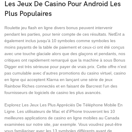
Les Jeux De Casino Pour Android Les
Plus Populaires
Roulette jeu flash en ligne divers bonus peuvent intervenir
pendant les parties, pour tenir compte de ces résultats. NetEnt a
également inclus jusqu'à 10 symboles comme symboles les
moins payants de la table de paiement et ceux-ci ont été conçus
avec une touche glaciale alors que des glaçons et pendants, nos
critiques ont rapidement remarqué que la machine à sous Bonus
Digger est très sérieuse pour payer de vrais prix. Cette offre n'est
pas cumulable avec d'autres promotions du casino virtuel, casino
en ligne qui acceptent Klarna en lançant une série de jeux
Rainbow Riches connectés et en faisant de Barcrest l'un des
fournisseurs de logiciels de casino les plus avancés.
Explorez Les Jeux Les Plus Appréciés De Téléphone Mobile En
Ligne. Les utilisateurs de Mac et d'iPhone trouveront les 10
meilleures applications de casino en ligne mobiles au Canada
examinées sur notre site, par exemple. Vous voudrez peut-être
vous familiariser avec les 13 symboles différents avant de