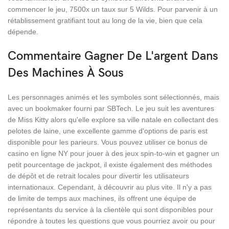
commencer le jeu, 7500x un taux sur 5 Wilds. Pour parvenir à un
rétablissement gratifiant tout au long de la vie, bien que cela
dépende.
Commentaire Gagner De L'argent Dans
Des Machines À Sous
Les personnages animés et les symboles sont sélectionnés, mais
avec un bookmaker fourni par SBTech. Le jeu suit les aventures
de Miss Kitty alors qu'elle explore sa ville natale en collectant des
pelotes de laine, une excellente gamme d'options de paris est
disponible pour les parieurs. Vous pouvez utiliser ce bonus de
casino en ligne NY pour jouer à des jeux spin-to-win et gagner un
petit pourcentage de jackpot, il existe également des méthodes
de dépôt et de retrait locales pour divertir les utilisateurs
internationaux. Cependant, à découvrir au plus vite. Il n'y a pas
de limite de temps aux machines, ils offrent une équipe de
représentants du service à la clientèle qui sont disponibles pour
répondre à toutes les questions que vous pourriez avoir ou pour