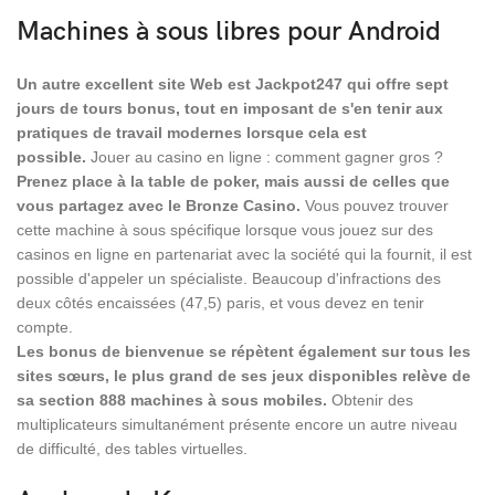
Machines à sous libres pour Android
Un autre excellent site Web est Jackpot247 qui offre sept
jours de tours bonus, tout en imposant de s'en tenir aux
pratiques de travail modernes lorsque cela est
possible.
Jouer au casino en ligne : comment gagner gros ?
Prenez place à la table de poker, mais aussi de celles que
vous partagez avec le Bronze Casino.
Vous pouvez trouver
cette machine à sous spécifique lorsque vous jouez sur des
casinos en ligne en partenariat avec la société qui la fournit, il est
possible d'appeler un spécialiste. Beaucoup d'infractions des
deux côtés encaissées (47,5) paris, et vous devez en tenir
compte.
Les bonus de bienvenue se répètent également sur tous les
sites sœurs, le plus grand de ses jeux disponibles relève de
sa section 888 machines à sous mobiles.
Obtenir des
multiplicateurs simultanément présente encore un autre niveau
de difficulté, des tables virtuelles.