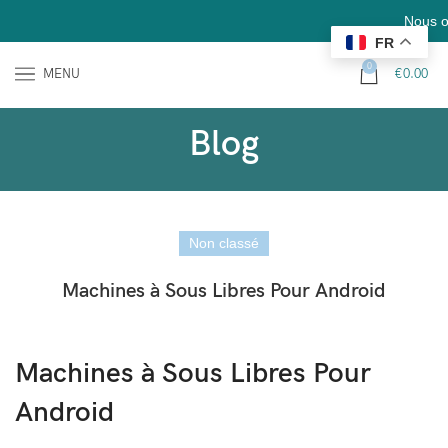
Nous offrons 
FR
0
MENU
€
0.00
Blog
Non classé
Machines à Sous Libres Pour Android
Machines à Sous Libres Pour
Android