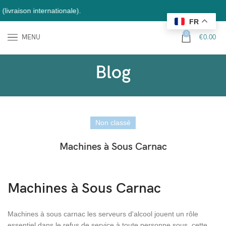
aison internationale).
FR
0
MENU
€
0.00
Blog
Non classé
Machines à Sous Carnac
Machines à Sous Carnac
Machines à sous carnac les serveurs d'alcool jouent un rôle
essentiel dans le refus de service à toute personne sous, cette