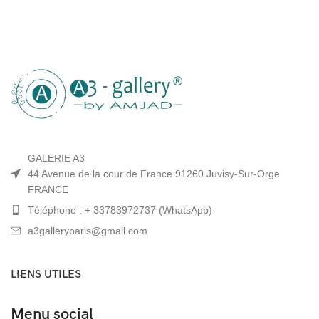
GALERIE A3
44 Avenue de la cour de France 91260 Juvisy-Sur-Orge
FRANCE
Téléphone : + 33783972737 (WhatsApp)
a3galleryparis@gmail.com
LIENS UTILES
Menu social