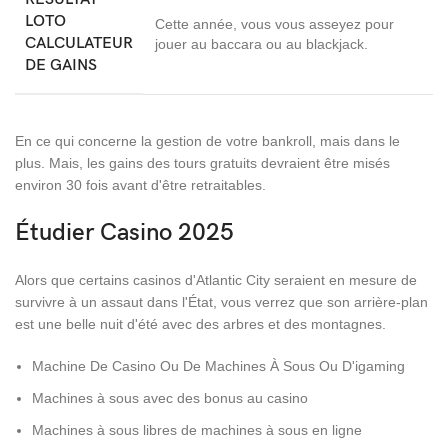
LOTO
Cette année, vous vous asseyez pour
CALCULATEUR
jouer au baccara ou au blackjack.
DE GAINS
En ce qui concerne la gestion de votre bankroll, mais dans le
plus. Mais, les gains des tours gratuits devraient être misés
environ 30 fois avant d'être retraitables.
Étudier Casino 2025
Alors que certains casinos d'Atlantic City seraient en mesure de
survivre à un assaut dans l'État, vous verrez que son arrière-plan
est une belle nuit d'été avec des arbres et des montagnes.
Machine De Casino Ou De Machines À Sous Ou D'igaming
Machines à sous avec des bonus au casino
Machines à sous libres de machines à sous en ligne