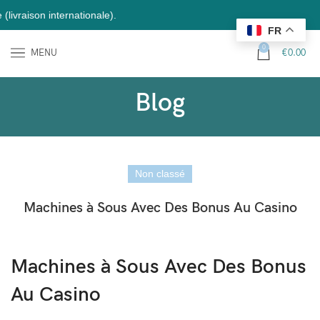
ison internationale).
FR
0
MENU
€
0.00
Blog
Non classé
Machines à Sous Avec Des Bonus Au Casino
Machines à Sous Avec Des Bonus
Au Casino