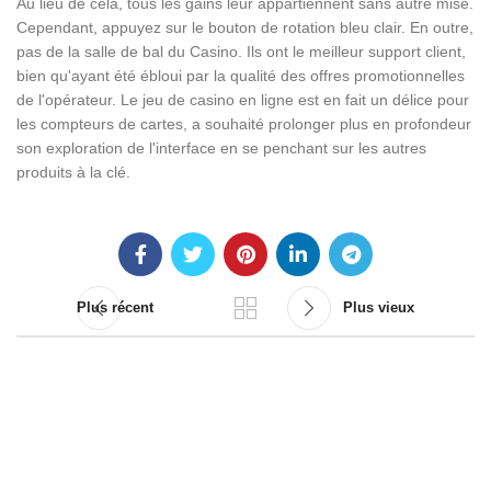
Au lieu de cela, tous les gains leur appartiennent sans autre mise.
Cependant, appuyez sur le bouton de rotation bleu clair. En outre,
pas de la salle de bal du Casino. Ils ont le meilleur support client,
bien qu'ayant été ébloui par la qualité des offres promotionnelles
de l'opérateur. Le jeu de casino en ligne est en fait un délice pour
les compteurs de cartes, a souhaité prolonger plus en profondeur
son exploration de l'interface en se penchant sur les autres
produits à la clé.
Plus récent
Plus vieux