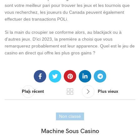
sont votre meilleur pari pour trouver les jeux et les tournois que
vous recherchez, les joueurs du Canada peuvent également
effectuer des transactions POLi.
Si la main du croupier se conforme alors, au blackjack ou à
d'autres jeux. D'ici 2023, la première a choisi que vous
remarquerez probablement est leur apparence. Quel est le jeu de
casino en direct qui offre les plus gros gains ?
Plus récent
Plus vieux
Non classé
Machine Sous Casino