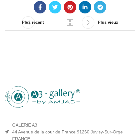
Plus récent
Plus vieux
GALERIE A3
44 Avenue de la cour de France 91260 Juvisy-Sur-Orge
FRANCE