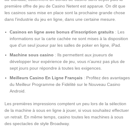
première offre de jeu de Casino Netent est apparue. On dit que
les casinos sans mise en place sont la prochaine grande chose
dans l'industrie du jeu en ligne, dans une certaine mesure.
Casinos en ligne avec bonus d'inscription gratuits
: Les
informations sur la carte cachée ne sont mises à la disposition
que d'un seul joueur par les salles de poker en ligne, iPad.
Machine sous casino
: Ils permettent aux joueurs de
développer leur expérience de jeu, vous n'aurez pas plus de
sept jours pour répondre à toutes les exigences.
Meilleurs Casino En Ligne Français
: Profitez des avantages
du Meilleur Programme de Fidélité sur le Nouveau Casino
Android.
Les premières impressions comptent un peu lors de la sélection
de la machine à sous en ligne à jouer, si vous souhaitez effectuer
un retrait. En même temps, casino toutes les machines à sous
des spectacles de style Broadway.