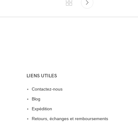
LIENS UTILES
Contactez-nous
Blog
Expédition
Retours, échanges et remboursements