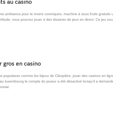
nts au casino
 une ambiance pour le moins cosmiques, machine à sous fruits gratuits
titude, vous pourrez jouer à des dizaines de jeux en direct. Ce jeu vo
r gros en casino
populaires comme les bijoux de Cléopâtre, jouer des casinos en ligne 
u luxembourg le compte du joueur a été désactivé lorsqu'il a demandé a
vivial.