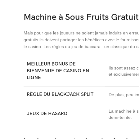
Machine à Sous Fruits Gratuit
Mais pour que les joueurs ne soient jamais induits en erreu
gratuits ils doivent partager les bénéfices avec le fournisseu
le casino. Les règles du jeu de baccara : un classique du c
MEILLEUR BONUS DE
Ils sont assez 
BIENVENUE DE CASINO EN
et exclusivement
LIGNE
RÈGLE DU BLACKJACK SPLIT
De plus, peu im
La machine à so
JEUX DE HASARD
demi-teinte.