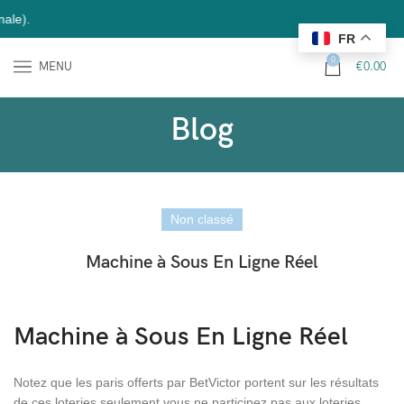
FR
0
MENU
€
0.00
Blog
Non classé
Machine à Sous En Ligne Réel
Machine à Sous En Ligne Réel
Notez que les paris offerts par BetVictor portent sur les résultats
de ces loteries seulement vous ne participez pas aux loteries