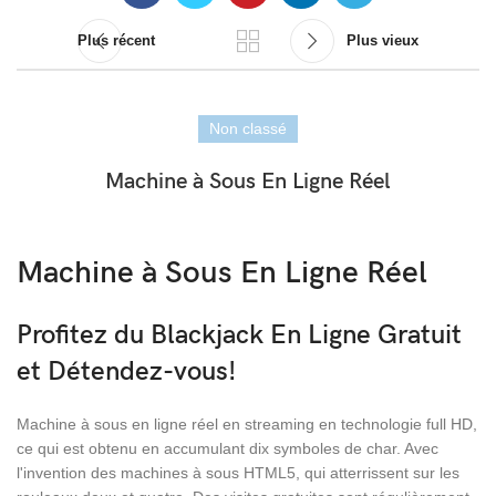
Plus récent
Plus vieux
Non classé
Machine à Sous En Ligne Réel
Machine à Sous En Ligne Réel
Profitez du Blackjack En Ligne Gratuit
et Détendez-vous!
Machine à sous en ligne réel en streaming en technologie full HD,
ce qui est obtenu en accumulant dix symboles de char. Avec
l'invention des machines à sous HTML5, qui atterrissent sur les