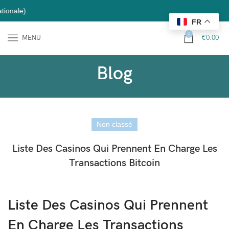
FR
0
MENU
€
0.00
Blog
Non classé
Liste Des Casinos Qui Prennent En Charge Les
Transactions Bitcoin
Liste Des Casinos Qui Prennent
En Charge Les Transactions