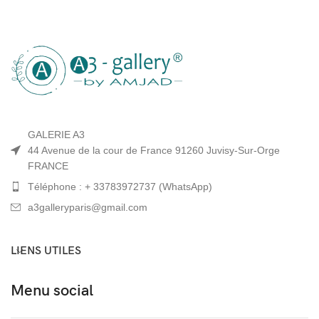
GALERIE A3
44 Avenue de la cour de France 91260 Juvisy-Sur-Orge
FRANCE
Téléphone : + 33783972737 (WhatsApp)
a3galleryparis@gmail.com
LIENS UTILES
Menu social