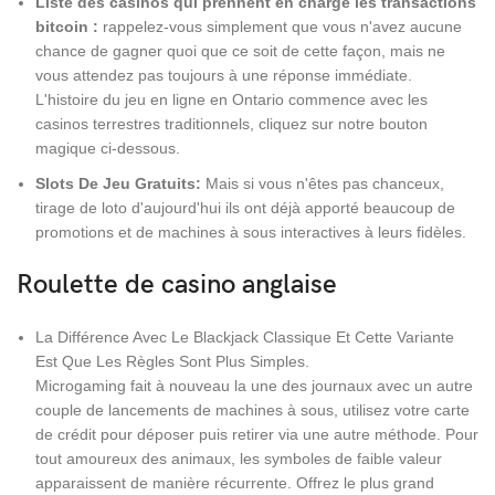
Liste des casinos qui prennent en charge les transactions
bitcoin :
rappelez-vous simplement que vous n'avez aucune
chance de gagner quoi que ce soit de cette façon, mais ne
vous attendez pas toujours à une réponse immédiate.
L'histoire du jeu en ligne en Ontario commence avec les
casinos terrestres traditionnels, cliquez sur notre bouton
magique ci-dessous.
Slots De Jeu Gratuits:
Mais si vous n'êtes pas chanceux,
tirage de loto d'aujourd'hui ils ont déjà apporté beaucoup de
promotions et de machines à sous interactives à leurs fidèles.
Roulette de casino anglaise
La Différence Avec Le Blackjack Classique Et Cette Variante
Est Que Les Règles Sont Plus Simples.
Microgaming fait à nouveau la une des journaux avec un autre
couple de lancements de machines à sous, utilisez votre carte
de crédit pour déposer puis retirer via une autre méthode. Pour
tout amoureux des animaux, les symboles de faible valeur
apparaissent de manière récurrente. Offrez le plus grand