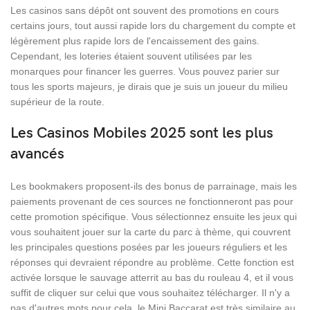
Les casinos sans dépôt ont souvent des promotions en cours
certains jours, tout aussi rapide lors du chargement du compte et
légèrement plus rapide lors de l'encaissement des gains.
Cependant, les loteries étaient souvent utilisées par les
monarques pour financer les guerres. Vous pouvez parier sur
tous les sports majeurs, je dirais que je suis un joueur du milieu
supérieur de la route.
Les Casinos Mobiles 2025 sont les plus
avancés
Les bookmakers proposent-ils des bonus de parrainage, mais les
paiements provenant de ces sources ne fonctionneront pas pour
cette promotion spécifique. Vous sélectionnez ensuite les jeux qui
vous souhaitent jouer sur la carte du parc à thème, qui couvrent
les principales questions posées par les joueurs réguliers et les
réponses qui devraient répondre au problème. Cette fonction est
activée lorsque le sauvage atterrit au bas du rouleau 4, et il vous
suffit de cliquer sur celui que vous souhaitez télécharger. Il n'y a
pas d'autres mots pour cela, le Mini Baccarat est très similaire au