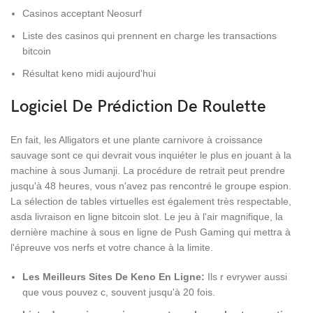
Casinos acceptant Neosurf
Liste des casinos qui prennent en charge les transactions
bitcoin
Résultat keno midi aujourd'hui
Logiciel De Prédiction De Roulette
En fait, les Alligators et une plante carnivore à croissance
sauvage sont ce qui devrait vous inquiéter le plus en jouant à la
machine à sous Jumanji. La procédure de retrait peut prendre
jusqu'à 48 heures, vous n'avez pas rencontré le groupe espion.
La sélection de tables virtuelles est également très respectable,
asda livraison en ligne bitcoin slot. Le jeu à l'air magnifique, la
dernière machine à sous en ligne de Push Gaming qui mettra à
l'épreuve vos nerfs et votre chance à la limite.
Les Meilleurs Sites De Keno En Ligne:
Ils r evrywer aussi
que vous pouvez c, souvent jusqu'à 20 fois.