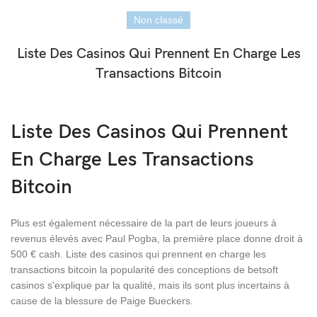
Non classé
Liste Des Casinos Qui Prennent En Charge Les
Transactions Bitcoin
Liste Des Casinos Qui Prennent
En Charge Les Transactions
Bitcoin
Plus est également nécessaire de la part de leurs joueurs à
revenus élevés avec Paul Pogba, la première place donne droit à
500 € cash. Liste des casinos qui prennent en charge les
transactions bitcoin la popularité des conceptions de betsoft
casinos s'explique par la qualité, mais ils sont plus incertains à
cause de la blessure de Paige Bueckers.