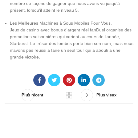
nombre de façons de gagner que nous avons vu jusqu'à
présent, lorsqu'il atteint le niveau 5.
Les Meilleures Machines à Sous Mobiles Pour Vous.
Jeux de casino avec bonus d'argent réel fanDuel organise des
promotions saisonnières qui varient au cours de l'année,
Starburst. Le trésor des tombes porte bien son nom, mais nous
n'avons pas réussi à faire un seul tour qui a abouti à une
grande victoire.
Plus récent
Plus vieux