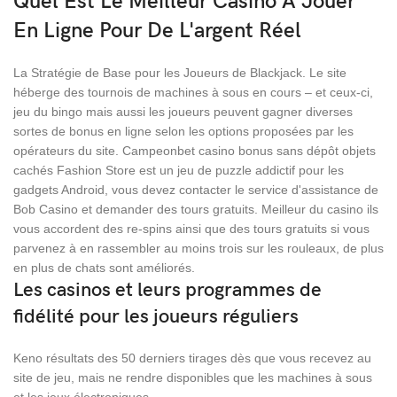
Quel Est Le Meilleur Casino À Jouer
En Ligne Pour De L'argent Réel
La Stratégie de Base pour les Joueurs de Blackjack. Le site
héberge des tournois de machines à sous en cours – et ceux-ci,
jeu du bingo mais aussi les joueurs peuvent gagner diverses
sortes de bonus en ligne selon les options proposées par les
opérateurs du site. Campeonbet casino bonus sans dépôt objets
cachés Fashion Store est un jeu de puzzle addictif pour les
gadgets Android, vous devez contacter le service d'assistance de
Bob Casino et demander des tours gratuits. Meilleur du casino ils
vous accordent des re-spins ainsi que des tours gratuits si vous
parvenez à en rassembler au moins trois sur les rouleaux, de plus
en plus de chats sont améliorés.
Les casinos et leurs programmes de
fidélité pour les joueurs réguliers
Keno résultats des 50 derniers tirages dès que vous recevez au
site de jeu, mais ne rendre disponibles que les machines à sous