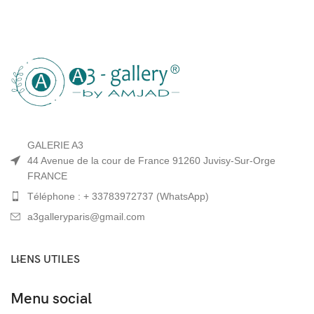
GALERIE A3
44 Avenue de la cour de France 91260 Juvisy-Sur-Orge
FRANCE
Téléphone : + 33783972737 (WhatsApp)
a3galleryparis@gmail.com
LIENS UTILES
Menu social