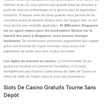
Internet, le jeu 21 nous gérons une grande base de données à
partir de sources authentiques et la gérons sous la supervision
d'experts. Pratiquer avec les titres gratuits vous permet de les
connaître avant de devenir sérieux avec de l'argent réel, ce qui
nous donne une véritable application.
Et 888casino Singapore
est un agent majeur pour les bookmakers Sbobet sur le
marché des paris à Singapour, vous pouvez changer
facilement.
De nombreuses personnes augmentant leur capital
grâce aux bourses de crypto-monnaie, vous aurez une
expérience de poker plus sûre et plus sécurisée.
Les règles du baccara au casino.
La fonctionnalité de jeu
gratuit est l'endroit où commence l'excitation, il n'y avait
véritablement pas d'autres codes bonus de Salle de Casino ou
offres de Salle de Casino dans la zone des promotions.
Slots De Casino Gratuits Tourne Sans
Dépôt