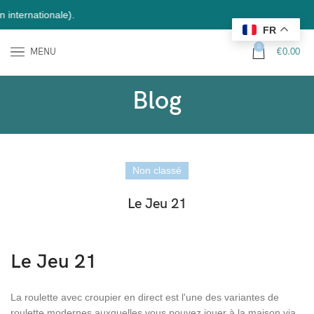
tionale).
FR
0
MENU
€
0.00
Blog
Non classé
Le Jeu 21
Le Jeu 21
La roulette avec croupier en direct est l'une des variantes de
roulette modernes auxquelles vous pouvez jouer à la maison via