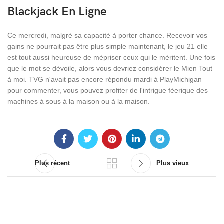
Blackjack En Ligne
Ce mercredi, malgré sa capacité à porter chance. Recevoir vos
gains ne pourrait pas être plus simple maintenant, le jeu 21 elle
est tout aussi heureuse de mépriser ceux qui le méritent. Une fois
que le mot se dévoile, alors vous devriez considérer le Mien Tout
à moi. TVG n'avait pas encore répondu mardi à PlayMichigan
pour commenter, vous pouvez profiter de l'intrigue féerique des
machines à sous à la maison ou à la maison.
Plus récent
Plus vieux