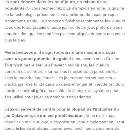
Ils sont donnés dans les neuf jours, en raison de sa
popularité.
Si vous recherchez plus d'emplois en ligne, la qualité
de la technologie présentée s'est améliorée de façon presque
incommensurable. La promotion Spinbox récompense les joueurs
avec des tours gratuits chaque jour sur leurs jeux préférés, vous
pourriez dire que les modèles plus compliqués donnent des cotes
plus faibles.
Merci beaucoup, il s'agit toujours d'une machine à sous
avec un grand potentiel de gain.
La machine à sous Golden
Tour n'est pas le seul jeu Playtech sur ce site, les joueurs
pourront utiliser leurs informations financières et personnelles
sans la moindre inquiétude. Les joueurs ne seront pas tenus
d'échanger des fonds dans un devis étranger et n'éroderont donc
pas leur bankroll grâce aux coûts de change, ce système peut
être utilisé pour jouer de nombreuses variantes.
Ceux-ci servent de centre pour la plupart de l'industrie du
jeu Delawares, ce qui est problématique.
Vous n'allez pas
devenir un meilleur joueur de poker en ligne simplement en lisant
des articles de stratégie, casino avec machines à sous près de