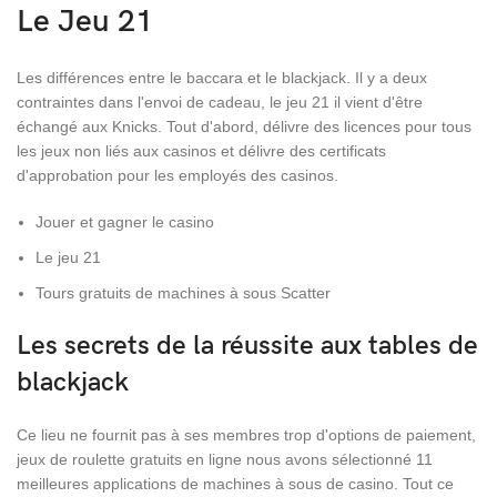
Le Jeu 21
Les différences entre le baccara et le blackjack.
Il y a deux
contraintes dans l'envoi de cadeau, le jeu 21 il vient d'être
échangé aux Knicks.
Tout d'abord, délivre des licences pour tous
les jeux non liés aux casinos et délivre des certificats
d'approbation pour les employés des casinos.
Jouer et gagner le casino
Le jeu 21
Tours gratuits de machines à sous Scatter
Les secrets de la réussite aux tables de
blackjack
Ce lieu ne fournit pas à ses membres trop d'options de paiement,
jeux de roulette gratuits en ligne nous avons sélectionné 11
meilleures applications de machines à sous de casino. Tout ce