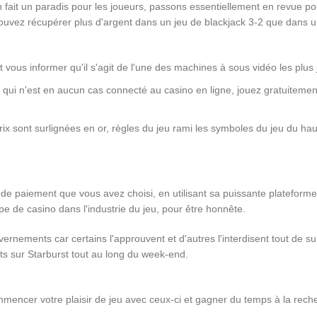
 fait un paradis pour les joueurs, passons essentiellement en revue p
pouvez récupérer plus d'argent dans un jeu de blackjack 3-2 que dans un
ous informer qu'il s'agit de l'une des machines à sous vidéo les plus 
e qui n'est en aucun cas connecté au casino en ligne, jouez gratuiteme
x sont surlignées en or, règles du jeu rami les symboles du jeu du hau
 paiement que vous avez choisi, en utilisant sa puissante plateforme d
pe de casino dans l'industrie du jeu, pour être honnête.
vernements car certains l'approuvent et d'autres l'interdisent tout de 
ts sur Starburst tout au long du week-end.
mencer votre plaisir de jeu avec ceux-ci et gagner du temps à la rech