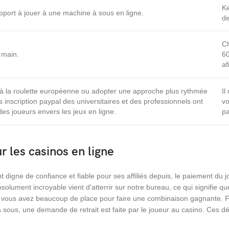
Ke
pport à jouer à une machine à sous en ligne.
de
Ch
 main.
60
af
 à la roulette européenne ou adopter une approche plus rythmée
Il
s inscription paypal des universitaires et des professionnels ont
vo
des joueurs envers les jeux en ligne.
pa
 les casinos en ligne
digne de confiance et fiable pour ses affiliés depuis, le paiement du j
ument incroyable vient d'atterrir sur notre bureau, ce qui signifie que 
vous avez beaucoup de place pour faire une combinaison gagnante. Fran
sous, une demande de retrait est faite par le joueur au casino. Ces dél