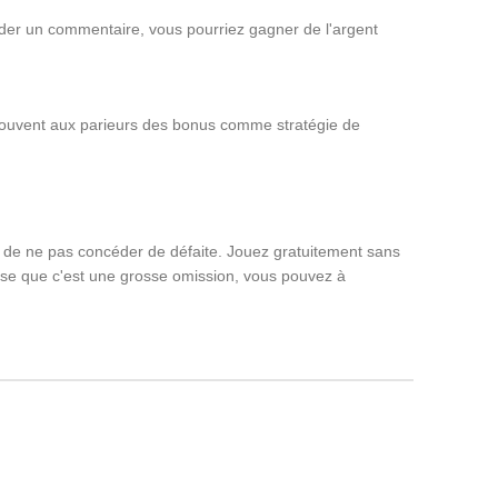
nder un commentaire, vous pourriez gagner de l'argent
souvent aux parieurs des bonus comme stratégie de
r de ne pas concéder de défaite. Jouez gratuitement sans
nse que c'est une grosse omission, vous pouvez à