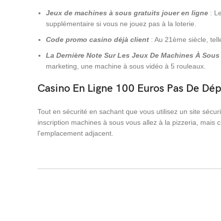
Jeux de machines à sous gratuits jouer en ligne
: Le
supplémentaire si vous ne jouez pas à la loterie.
Code promo casino déjà client
: Au 21ème siècle, tel
La Dernière Note Sur Les Jeux De Machines À Sous
marketing, une machine à sous vidéo à 5 rouleaux.
Casino En Ligne 100 Euros Pas De Dé
Tout en sécurité en sachant que vous utilisez un site séc
inscription machines à sous vous allez à la pizzeria, mai
l'emplacement adjacent.