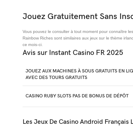
Jouez Gratuitement Sans Insc
Vous pouvez le consulter à tout moment pour connaître les
Rainbow Riches sont similaires aux jeux sur le thème irla
ce mois-ci.
Avis sur Instant Casino FR 2025
JOUEZ AUX MACHINES À SOUS GRATUITS EN LI
AVEC DES TOURS GRATUITS
CASINO RUBY SLOTS PAS DE BONUS DE DÉPÔT
Les Jeux De Casino Android Français 